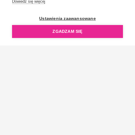
Dowiedz się więcej
OpenGift jest częścią ReflectGroup.
Ustawienia zaawansowane
ZGADZAM SIĘ
Copyright © 2006-2026 OpenGift.pl