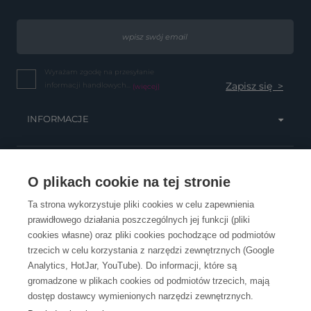
Wyrażam zgodę na przesyłanie
informacji handlowych...
(więcej)
INFORMACJE
OBSŁUGA KLIENTA
O plikach cookie na tej stronie
Ta strona wykorzystuje pliki cookies w celu zapewnienia
prawidłowego działania poszczególnych jej funkcji (pliki
KONTAKT
cookies własne) oraz pliki cookies pochodzące od podmiotów
trzecich w celu korzystania z narzędzi zewnętrznych (Google
Analytics, HotJar, YouTube). Do informacji, które są
gromadzone w plikach cookies od podmiotów trzecich, mają
dostęp dostawcy wymienionych narzędzi zewnętrznych.