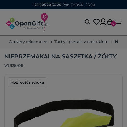
+48 605 20 30 20
|
Pon-Pt 8:00 - 16:00
0
Gadżety reklamowe
Torby i plecaki z nadrukiem
Nerki
NIEPRZEMAKALNA SASZETKA / ŻÓŁTY
V7328-08
Możliwość nadruku