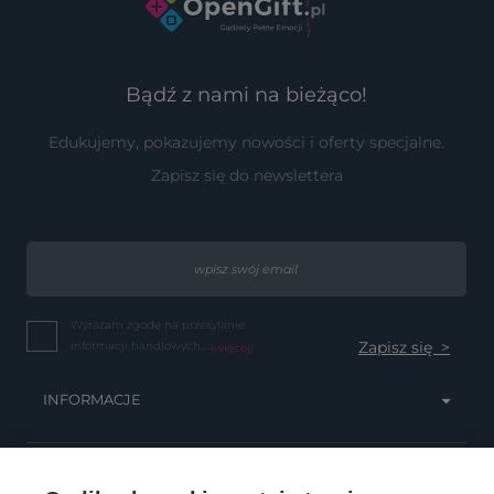
Bądź z nami na bieżąco!
Edukujemy, pokazujemy nowości i oferty specjalne.
Zapisz się do newslettera
Wyrażam zgodę na przesyłanie
informacji handlowych...
(więcej)
INFORMACJE
OBSŁUGA KLIENTA