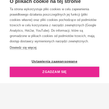
O plikach cookie na tej stronie
Ta strona wykorzystuje pliki cookies w celu zapewnienia
prawidłowego działania poszczególnych jej funkcji (pliki
KONTAKT
cookies własne) oraz pliki cookies pochodzące od podmiotów
trzecich w celu korzystania z narzędzi zewnętrznych (Google
Analytics, HotJar, YouTube). Do informacji, które są
gromadzone w plikach cookies od podmiotów trzecich, mają
dostęp dostawcy wymienionych narzędzi zewnętrznych.
Dowiedz się więcej
OpenGift jest częścią ReflectGroup.
Ustawienia zaawansowane
ZGADZAM SIĘ
Copyright © 2006-2026 OpenGift.pl