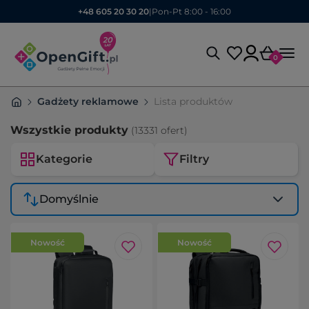
+48 605 20 30 20
|
Pon-Pt 8:00 - 16:00
0
Gadżety reklamowe
Lista produktów
Wszystkie produkty
(13331 ofert)
Kategorie
Filtry
Domyślnie
Nowość
Nowość