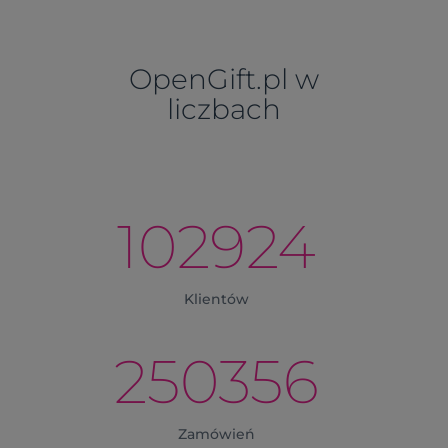
OpenGift.pl w
liczbach
102924
Klientów
250356
Zamówień