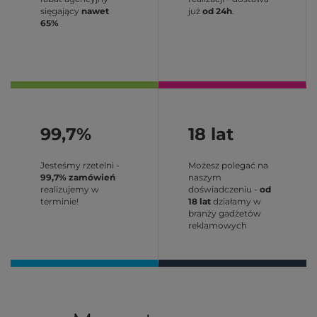
sięgający
nawet
już
od 24h
.
65%
99,7%
18 lat
Jesteśmy rzetelni -
Możesz polegać na
99,7% zamówień
naszym
realizujemy w
doświadczeniu -
od
terminie!
18 lat
działamy w
branży gadżetów
reklamowych