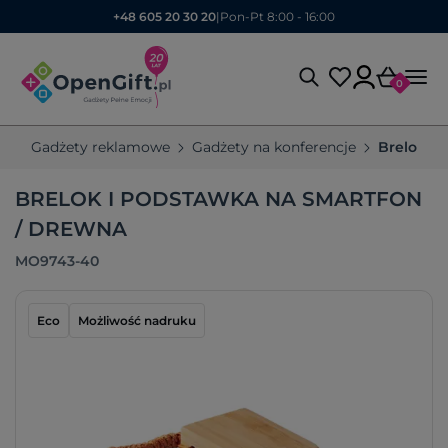
+48 605 20 30 20
|
Pon-Pt 8:00 - 16:00
0
Gadżety reklamowe
Gadżety na konferencje
Breloki 
BRELOK I PODSTAWKA NA SMARTFON
/ DREWNA
MO9743-40
Eco
Możliwość nadruku