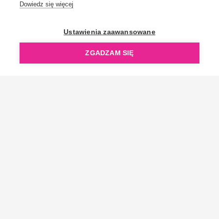
Dowiedz się więcej
OpenGift jest częścią ReflectGroup.
Ustawienia zaawansowane
ZGADZAM SIĘ
Copyright © 2006-2026 OpenGift.pl