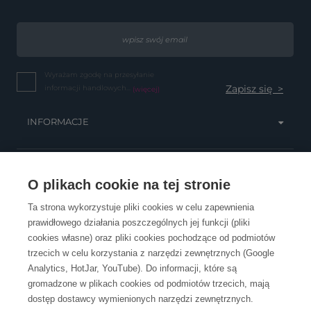
Wyrażam zgodę na przesyłanie
informacji handlowych...
(więcej)
INFORMACJE
OBSŁUGA KLIENTA
O plikach cookie na tej stronie
Ta strona wykorzystuje pliki cookies w celu zapewnienia
prawidłowego działania poszczególnych jej funkcji (pliki
KONTAKT
cookies własne) oraz pliki cookies pochodzące od podmiotów
trzecich w celu korzystania z narzędzi zewnętrznych (Google
Analytics, HotJar, YouTube). Do informacji, które są
gromadzone w plikach cookies od podmiotów trzecich, mają
dostęp dostawcy wymienionych narzędzi zewnętrznych.