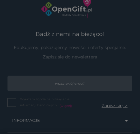
Bądź z nami na bieżąco!
Edukujemy, pokazujemy nowości i oferty specjalne.
Zapisz się do newslettera
Wyrażam zgodę na przesyłanie
informacji handlowych...
(więcej)
INFORMACJE