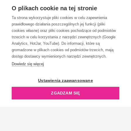
OBSŁUGA KLIENTA
O plikach cookie na tej stronie
Ta strona wykorzystuje pliki cookies w celu zapewnienia
prawidłowego działania poszczególnych jej funkcji (pliki
KONTAKT
cookies własne) oraz pliki cookies pochodzące od podmiotów
trzecich w celu korzystania z narzędzi zewnętrznych (Google
Analytics, HotJar, YouTube). Do informacji, które są
gromadzone w plikach cookies od podmiotów trzecich, mają
dostęp dostawcy wymienionych narzędzi zewnętrznych.
Dowiedz się więcej
OpenGift jest częścią ReflectGroup.
Ustawienia zaawansowane
ZGADZAM SIĘ
Copyright © 2006-2026 OpenGift.pl