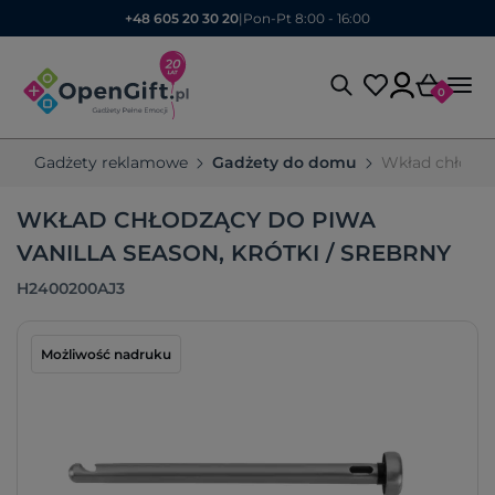
+48 605 20 30 20
|
Pon-Pt 8:00 - 16:00
0
Gadżety reklamowe
Gadżety do domu
Wkład chłodzą
WKŁAD CHŁODZĄCY DO PIWA
VANILLA SEASON, KRÓTKI / SREBRNY
H2400200AJ3
Możliwość nadruku