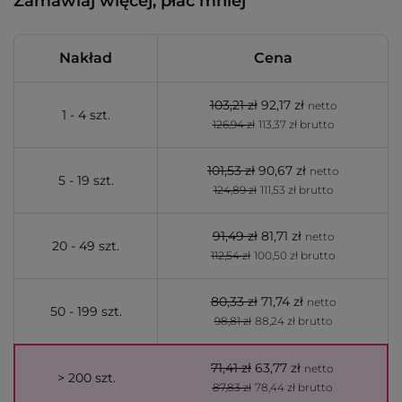
Zamawiaj więcej, płać mniej
Nakład
Cena
103,21 zł
92,17 zł
netto
1 - 4 szt.
126,94 zł
113,37 zł brutto
101,53 zł
90,67 zł
netto
5 - 19 szt.
124,89 zł
111,53 zł brutto
91,49 zł
81,71 zł
netto
20 - 49 szt.
112,54 zł
100,50 zł brutto
80,33 zł
71,74 zł
netto
50 - 199 szt.
98,81 zł
88,24 zł brutto
71,41 zł
63,77 zł
netto
> 200 szt.
87,83 zł
78,44 zł brutto