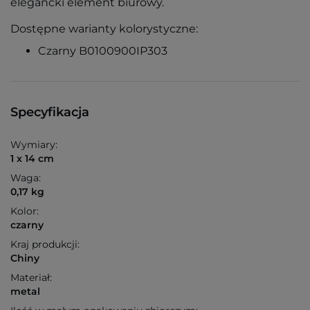
elegancki element biurowy.
Dostępne warianty kolorystyczne:
Czarny B0100900IP303
Specyfikacja
Wymiary:
1 x 14 cm
Waga:
0,17 kg
Kolor:
czarny
Kraj produkcji:
Chiny
Materiał:
metal