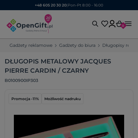
+48 605 20 30 20
|
Pon-Pt 8:00 - 16:00
0
Gadżety reklamowe
Gadżety do biura
Długopisy rekl
DŁUGOPIS METALOWY JACQUES
PIERRE CARDIN / CZARNY
B0100900IP303
Promocja -11%
Możliwość nadruku