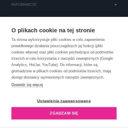
INFORMACJE
OBSŁUGA KLIENTA
O plikach cookie na tej stronie
Ta strona wykorzystuje pliki cookies w celu zapewnienia
prawidłowego działania poszczególnych jej funkcji (pliki
KONTAKT
cookies własne) oraz pliki cookies pochodzące od podmiotów
trzecich w celu korzystania z narzędzi zewnętrznych (Google
Analytics, HotJar, YouTube). Do informacji, które są
gromadzone w plikach cookies od podmiotów trzecich, mają
dostęp dostawcy wymienionych narzędzi zewnętrznych.
Dowiedz się więcej
OpenGift jest częścią ReflectGroup.
Ustawienia zaawansowane
ZGADZAM SIĘ
Copyright © 2006-2026 OpenGift.pl