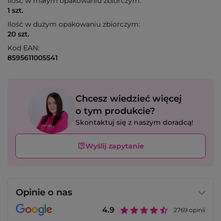
Ilość w małym opakowaniu zbiorczym:
1 szt.
Ilość w dużym opakowaniu zbiorczym:
20 szt.
Kod EAN:
8595611005541
Chcesz wiedzieć więcej
o tym produkcie?
Skontaktuj się z naszym doradcą!
Wyślij zapytanie
Opinie o nas
4.9
2769
opinii