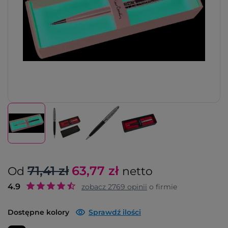
71,41 zł
63,77
zł
Od
netto
4.9
zobacz
2769
opinii
o firmie
Dostępne kolory
Sprawdź ilości