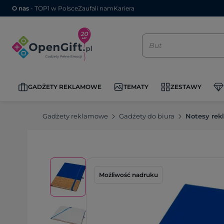
O nas
- TOP1 w Polsce
Zaufali nam
Kariera
GADŻETY REKLAMOWE
TEMATY
ZESTAWY
Gadżety reklamowe
Gadżety do biura
Notesy re
Możliwość nadruku