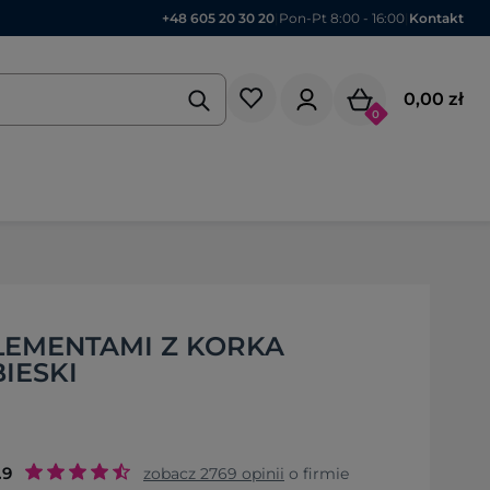
+48 605 20 30 20
|
Pon-Pt 8:00 - 16:00
|
Kontakt
0,00 zł
0
ELEMENTAMI Z KORKA
BIESKI
.9
zobacz
2769
opinii
o firmie