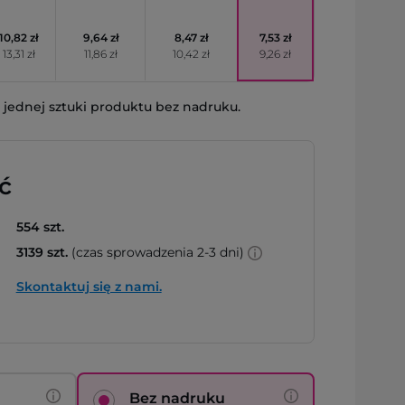
10,82 zł
9,64 zł
8,47 zł
7,53 zł
13,31 zł
11,86 zł
10,42 zł
9,26 zł
jednej sztuki produktu bez nadruku.
ć
554 szt.
3139 szt.
(czas sprowadzenia 2-3 dni)
Skontaktuj się z nami.
Bez nadruku