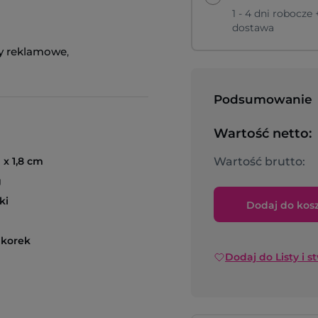
1 - 4 dni robocze 
dostawa
y reklamowe
,
Podsumowanie
Wartość netto:
1 x 1,8 cm
Wartość brutto:
g
ki
Dodaj do kos
 korek
Dodaj do Listy i s