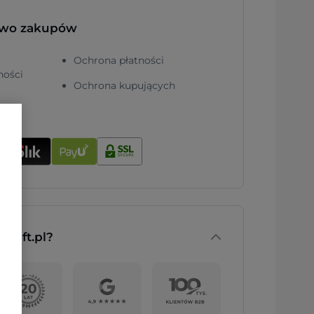
two zakupów
Ochrona płatności
ności
Ochrona kupujących
nGift.pl?