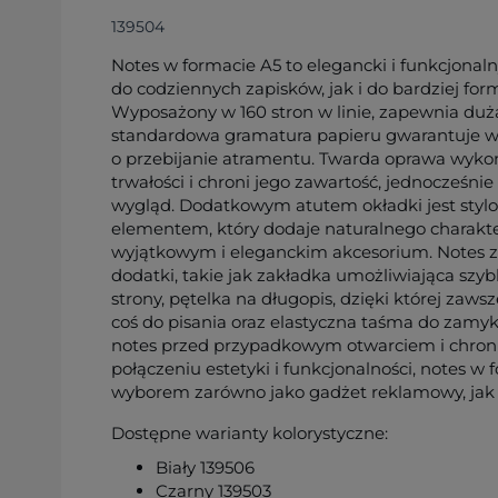
139504
Notes w formacie A5 to elegancki i funkcjonaln
do codziennych zapisków, jak i do bardziej for
Wyposażony w 160 stron w linie, zapewnia dużą
standardowa gramatura papieru gwarantuje w
o przebijanie atramentu. Twarda oprawa wyko
trwałości i chroni jego zawartość, jednocześni
wygląd. Dodatkowym atutem okładki jest sty
elementem, który dodaje naturalnego charakter
wyjątkowym i eleganckim akcesorium. Notes z
dodatki, takie jak zakładka umożliwiająca szyb
strony, pętelka na długopis, dzięki której zaw
coś do pisania oraz elastyczna taśma do zamyk
notes przed przypadkowym otwarciem i chroni 
połączeniu estetyki i funkcjonalności, notes w 
wyborem zarówno jako gadżet reklamowy, jak 
Dostępne warianty kolorystyczne:
Biały 139506
Czarny 139503