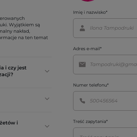
Imię i nazwisko*
ferowanych
tuki. Wyjątkiem są
imalny nakład,
formacje na ten temat
Adres e-mail*
a i czy jest
zacji?
Numer telefonu*
Treść zapytania*
żetów i