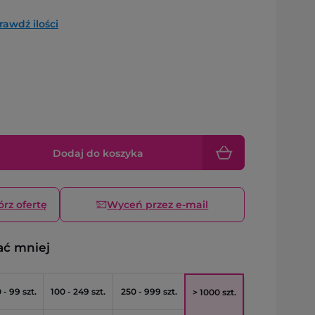
rawdź ilości
Dodaj do koszyka
órz ofertę
Wyceń przez e-mail
ać mniej
 - 99 szt.
100 - 249 szt.
250 - 999 szt.
> 1000 szt.