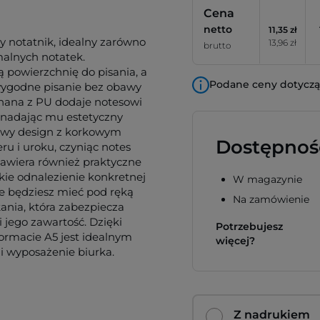
Cena
netto
11,35 zł
y notatnik, idealny zarówno
13,96 zł
brutto
malnych notatek.
 powierzchnię do pisania, a
Podane ceny dotyczą 
ygodne pisanie bez obawy
nana z PU dodaje notesowi
e nadając mu estetyczny
lowy design z korkowym
Dostępnoś
u i uroku, czyniąc notes
awiera również praktyczne
kie odnalezienie konkretnej
W magazynie
sze będziesz mieć pod ręką
Na zamówienie
ania, która zabezpiecza
jego zawartość. Dzięki
Potrzebujesz
formacie A5 jest idealnym
więcej?
i wyposażenie biurka.
Z nadrukiem