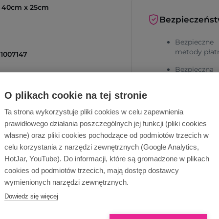
 40cm x 25cm
Bezpieczeńs
Bezpieczne
metody płat
1007147
Bezpieczna
dostawa
O plikach cookie na tej stronie
Ta strona wykorzystuje pliki cookies w celu zapewnienia
prawidłowego działania poszczególnych jej funkcji (pliki cookies
własne) oraz pliki cookies pochodzące od podmiotów trzecich w
cą!
celu korzystania z narzędzi zewnętrznych (Google Analytics,
HotJar, YouTube). Do informacji, które są gromadzone w plikach
Dlaczego Ope
Wyślij zapytanie
cookies od podmiotów trzecich, mają dostęp dostawcy
wymienionych narzędzi zewnętrznych.
Dowiedz się więcej