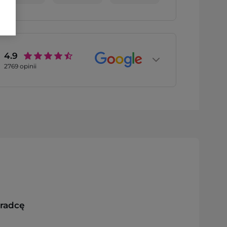
4.9
2769
opinii
oradcę