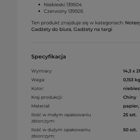
Niebieski 139504
Czerwony 139505
Ten produkt znajduje się w kategoriach:
Notes
Gadżety do biura
,
Gadżety na targi
Specyfikacja
Wymiary:
14,3 x 2
Waga:
0,153 k
Kolor:
niebies
Kraj produkcji:
Chiny
Materiał:
papier,
Ilość w małym opakowaniu
25 szt.
zbiorczym:
Ilość w dużym opakowaniu
50 szt.
zbiorczym: