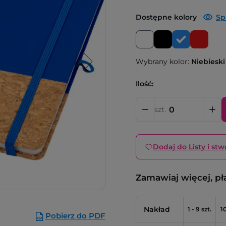
Dostępne kolory
Sp
Wybrany kolor:
Niebieski
Ilość:
szt.
Dodaj do Listy i stw
Zamawiaj więcej, pł
Nakład
1 - 9 szt.
10
Pobierz do PDF