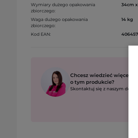
Wymiary dużego opakowania
34cm x
zbiorczego:
Waga dużego opakowania
14 kg
zbiorczego:
Kod EAN:
406457
Chcesz wiedzieć więcej
o tym produkcie?
Skontaktuj się z naszym dorad