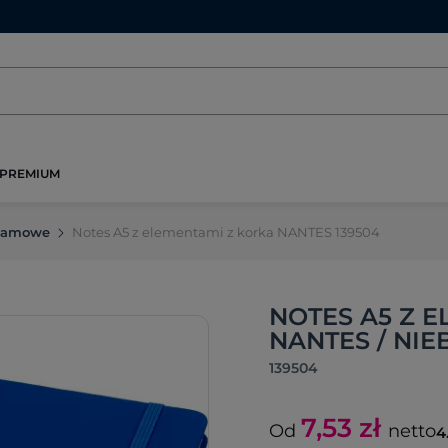
PREMIUM
klamowe
Notes A5 z elementami z korka NANTES 139504
NOTES A5 Z 
NANTES / NIE
139504
7,53
zł
Od
netto
4