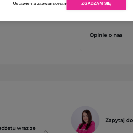
Ustawienia zaawansowane
ZGADZAM SIĘ
Opinie o nas
Zapytaj d
adżetu wraz ze