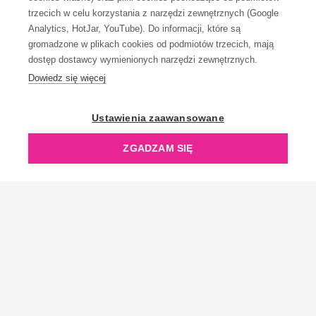
trzecich w celu korzystania z narzędzi zewnętrznych (Google
Analytics, HotJar, YouTube). Do informacji, które są
gromadzone w plikach cookies od podmiotów trzecich, mają
dostęp dostawcy wymienionych narzędzi zewnętrznych.
Dowiedz się więcej
OpenGift jest częścią ReflectGroup.
Ustawienia zaawansowane
ZGADZAM SIĘ
Copyright © 2006-2026 OpenGift.pl