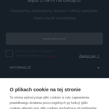
Bądź z nami na bieżąco!
Edukujemy, pokazujemy nowości i oferty specjalne.
Zapisz się do newslettera
Wyrażam zgodę na przesyłanie
informacji handlowych...
(więcej)
INFORMACJE
OBSŁUGA KLIENTA
O plikach cookie na tej stronie
Ta strona wykorzystuje pliki cookies w celu zapewnienia
prawidłowego działania poszczególnych jej funkcji (pliki
KONTAKT
cookies własne) oraz pliki cookies pochodzące od podmiotów