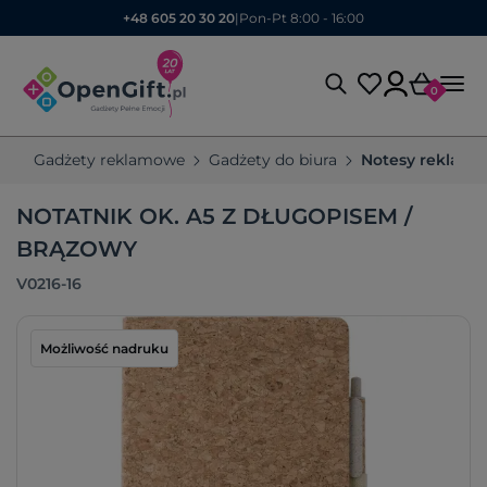
+48 605 20 30 20
|
Pon-Pt 8:00 - 16:00
0
Gadżety reklamowe
Gadżety do biura
Notesy reklam
NOTATNIK OK. A5 Z DŁUGOPISEM /
BRĄZOWY
V0216-16
Możliwość nadruku