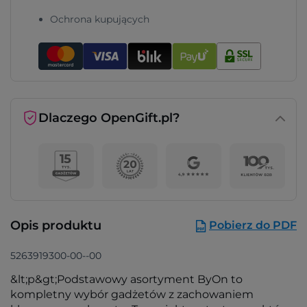
Ochrona kupujących
Dlaczego OpenGift.pl?
Opis produktu
Pobierz do PDF
5263919300-00--00
&lt;p&gt;Podstawowy asortyment ByOn to
kompletny wybór gadżetów z zachowaniem