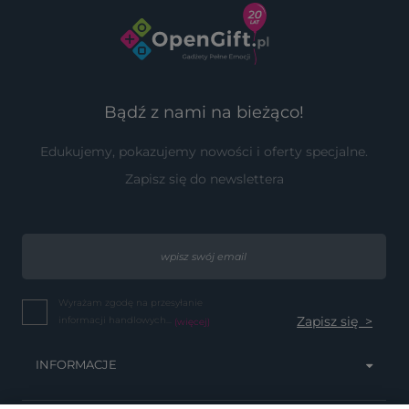
Bądź z nami na bieżąco!
Edukujemy, pokazujemy nowości i oferty specjalne.
Zapisz się do newslettera
Wyrażam zgodę na przesyłanie
informacji handlowych...
(więcej)
INFORMACJE