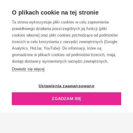
OBSŁUGA KLIENTA
O plikach cookie na tej stronie
Ta strona wykorzystuje pliki cookies w celu zapewnienia
prawidłowego działania poszczególnych jej funkcji (pliki
KONTAKT
cookies własne) oraz pliki cookies pochodzące od podmiotów
trzecich w celu korzystania z narzędzi zewnętrznych (Google
Analytics, HotJar, YouTube). Do informacji, które są
gromadzone w plikach cookies od podmiotów trzecich, mają
dostęp dostawcy wymienionych narzędzi zewnętrznych.
Dowiedz się więcej
OpenGift jest częścią ReflectGroup.
Ustawienia zaawansowane
ZGADZAM SIĘ
Copyright © 2006-2026 OpenGift.pl