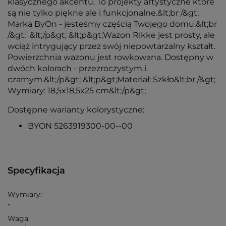
klasycznego akcentu. To projekty artystyczne które
są nie tylko piękne ale i funkcjonalne.&lt;br /&gt;
Marka ByOn - jesteśmy częścią Twojego domu.&lt;br
/&gt; &lt;/p&gt; &lt;p&gt;Wazon Rikke jest prosty, ale
wciąż intrygujący przez swój niepowtarzalny kształt.
Powierzchnia wazonu jest rowkowana. Dostępny w
dwóch kolorach - przezroczystym i
czarnym.&lt;/p&gt; &lt;p&gt;Materiał: Szkło&lt;br /&gt;
Wymiary: 18,5x18,5x25 cm&lt;/p&gt;
Dostępne warianty kolorystyczne:
BYON 5263919300-00--00
Specyfikacja
Wymiary:
-
Waga: