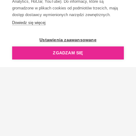
Analytics, HotJar, YouTube). Do informacji, które są
gromadzone w plikach cookies od podmiotów trzecich, mają
dostęp dostawcy wymienionych narzędzi zewnętrznych.
Dowiedz się więcej
OpenGift jest częścią ReflectGroup.
Ustawienia zaawansowane
ZGADZAM SIĘ
Copyright © 2006-2026 OpenGift.pl