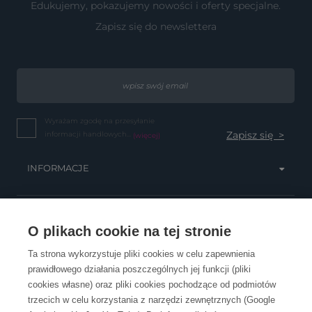
Edukujemy, pokazujemy nowości i oferty specjalne.
Zapisz się do newslettera
Wyrażam zgodę na przesyłanie
informacji handlowych...
(więcej)
INFORMACJE
OBSŁUGA KLIENTA
O plikach cookie na tej stronie
Ta strona wykorzystuje pliki cookies w celu zapewnienia
prawidłowego działania poszczególnych jej funkcji (pliki
KONTAKT
cookies własne) oraz pliki cookies pochodzące od podmiotów
trzecich w celu korzystania z narzędzi zewnętrznych (Google