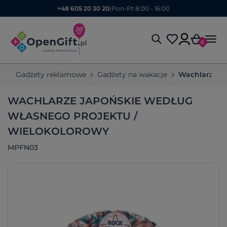
+48 605 20 30 20
|
Pon-Pt 8:00 - 16:00
0
Gadżety reklamowe
Gadżety na wakacje
Wachlarze r
WACHLARZE JAPOŃSKIE WEDŁUG
WŁASNEGO PROJEKTU /
WIELOKOLOROWY
MPFN03