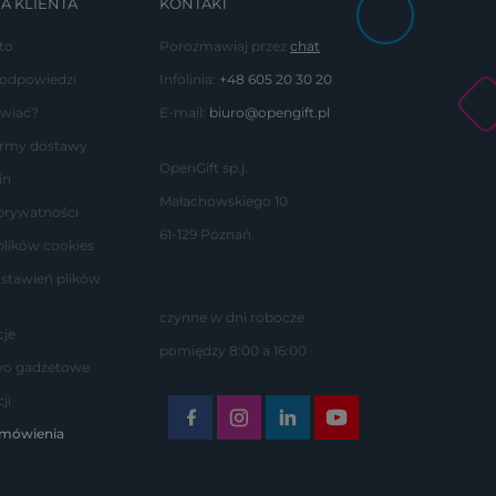
A KLIENTA
KONTAKT
to
Porozmawiaj przez
chat
 odpowiedzi
Infolinia:
+48 605 20 30 20
wiać?
E-mail:
biuro@opengift.pl
formy dostawy
OpenGift sp.j.
in
Małachowskiego 10
 prywatności
61-129 Poznań
plików cookies
stawień plików
czynne w dni robocze
je
pomiędzy 8:00 a 16:00
wo gadżetowe
ji
amówienia