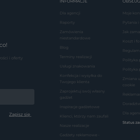
INFORMACJE
OBSŁUG
Dla agencji
Moje kon
Raporty
Pytania i
Zamówienia
Jak zama
niestandardowe
Koszt i 
co!
Blog
Regulam
Terminy realizacji
ci i oferty
Polityka
Usługi znakowania
Polityka 
Konfekcja i wysyłka do
Zmiana u
Twojego klienta
cookie
Zaprojektuj swój własny
Reklamac
gadżet
Doradzt
Inspiracje gadżetowe
Dla agenc
Klienci, którzy nam zaufali
Status z
Nasze realizacje
Gadżety reklamowe -