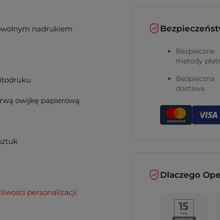
Bezpieczeńs
dowolnym nadrukiem
Bezpieczne
metody płat
Bezpieczna
sitodruku
dostawa
rwą owijkę papierową
 sztuk
Dlaczego Ope
iwości personalizacji.