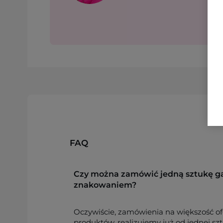
FAQ
Czy można zamówić jedną sztukę g
znakowaniem?
Oczywiście, zamówienia na większość o
produktów, realizujemy już od jednej sz