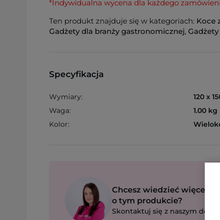
*Indywidualna wycena dla każdego zamówien
Ten produkt znajduje się w kategoriach:
Koce 
Gadżety dla branży gastronomicznej
,
Gadżety 
Specyfikacja
Wymiary:
120 x 1
Waga:
1.00 kg
Kolor:
Wielok
Chcesz wiedzieć więcej
o tym produkcie?
Skontaktuj się z naszym dorad