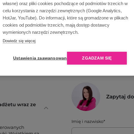
własne) oraz pliki cookies pochodzące od podmiotów trzecich w
Wyślij zapytanie
celu korzystania z narzędzi zewnętrznych (Google Analytics,
HotJar, YouTube). Do informacji, które są gromadzone w plikach
cookies od podmiotów trzecich, mają dostęp dostawcy
wymienionych narzędzi zewnętrznych.
Dowiedz się więcej
Ustawienia zaawansowane
ZGADZAM SIĘ
Zapytaj d
adżetu wraz ze
Imię i nazwisko*
ferowanych
tuki. Wyjątkiem są