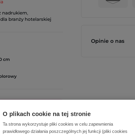
ia
z nadrukiem
,
dla branży hotelarskiej
Opinie o nas
50 cm
olorowy
O plikach cookie na tej stronie
Ta strona wykorzystuje pliki cookies w celu zapewnienia
cą!
prawidłowego działania poszczególnych jej funkcji (pliki cookies