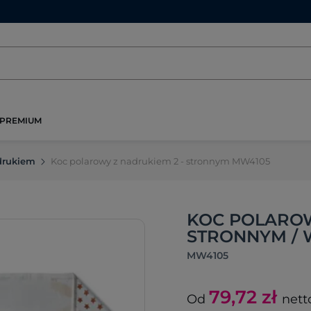
PREMIUM
drukiem
Koc polarowy z nadrukiem 2 - stronnym MW4105
KOC POLAROW
STRONNYM /
MW4105
79,72
zł
Od
nett