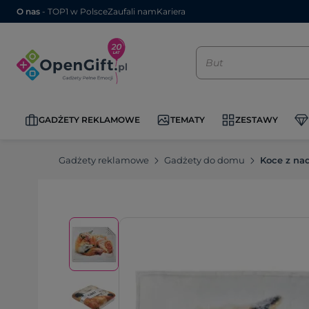
O nas
- TOP1 w Polsce
Zaufali nam
Kariera
GADŻETY REKLAMOWE
TEMATY
ZESTAWY
Gadżety reklamowe
Gadżety do domu
Koce z na