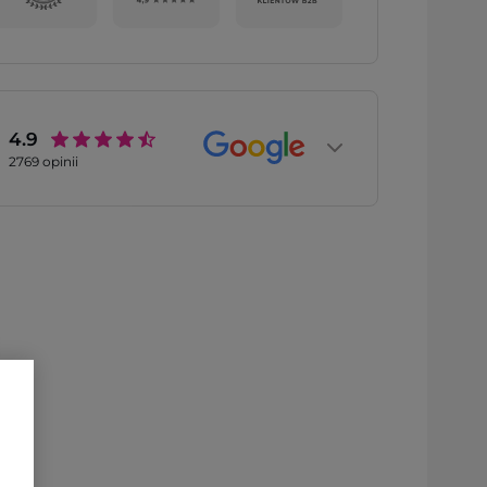
4.9
2769
opinii