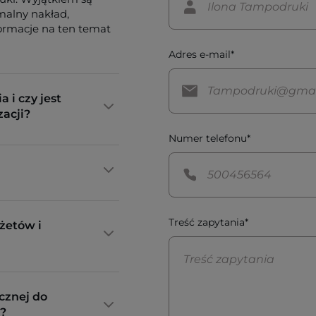
imalny nakład,
formacje na ten temat
Adres e-mail*
a i czy jest
zacji?
Numer telefonu*
Treść zapytania*
żetów i
cznej do
?