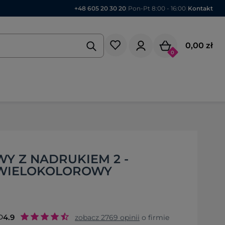
+48 605 20 30 20
|
Pon-Pt 8:00 - 16:00
|
Kontakt
0,00 zł
0
Y Z NADRUKIEM 2 -
 WIELOKOLOROWY
o
4.9
zobacz
2769
opinii
o firmie