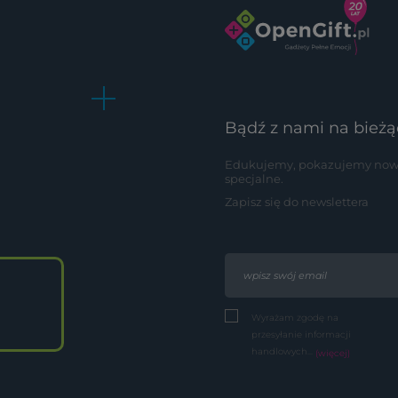
Bądź z nami na bieżą
Edukujemy, pokazujemy nowoś
specjalne.
Zapisz się do newslettera
Wyrażam zgodę na
przesyłanie informacji
handlowych...
(więcej)