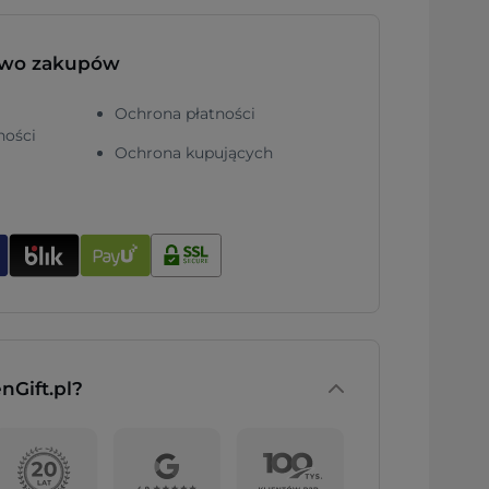
two zakupów
Ochrona płatności
ności
Ochrona kupujących
nGift.pl?