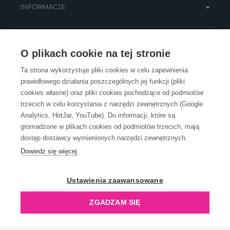
INFORMACJE
OBSŁUGA KLIENTA
O plikach cookie na tej stronie
Ta strona wykorzystuje pliki cookies w celu zapewnienia
prawidłowego działania poszczególnych jej funkcji (pliki
KONTAKT
cookies własne) oraz pliki cookies pochodzące od podmiotów
trzecich w celu korzystania z narzędzi zewnętrznych (Google
Analytics, HotJar, YouTube). Do informacji, które są
gromadzone w plikach cookies od podmiotów trzecich, mają
dostęp dostawcy wymienionych narzędzi zewnętrznych.
Dowiedz się więcej
OpenGift jest częścią ReflectGroup.
Ustawienia zaawansowane
ZGADZAM SIĘ
Copyright © 2006-2026 OpenGift.pl