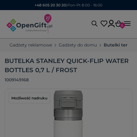
+48 605 20 30 20
|
Pon-Pt 8:00 - 16:00
0
Gadżety reklamowe
Gadżety do domu
Butelki termic
BUTELKA STANLEY QUICK-FLIP WATER
BOTTLES 0,7 L / FROST
1009149168
Możliwość nadruku