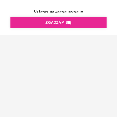
OpenGift jest częścią ReflectGroup.
Ustawienia zaawansowane
ZGADZAM SIĘ
Copyright © 2006-2026 OpenGift.pl