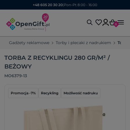
+48 605 20 30 20
|
Pon-Pt 8:00 - 16:00
0
Gadżety reklamowe
Torby i plecaki z nadrukiem
Torby
TORBA Z RECYKLINGU 280 GR/M² /
BEŻOWY
MO6379-13
Promocja -7%
Recykling
Możliwość nadruku