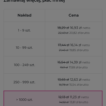
Zamawiaj więcej, płać mniej
Nakład
Cena
18,29 zł
16,93 zł
netto
1 - 9 szt.
22,49 zł
20,82 zł brutto
17,44 zł
16,14 zł
netto
10 - 99 szt.
21,45 zł
19,85 zł brutto
15,54 zł
14,39 zł
netto
100 - 249 szt.
19,11 zł
17,69 zł brutto
13,65 zł
12,63 zł
netto
250 - 999 szt.
16,78 zł
15,54 zł brutto
12,13 zł
11,23 zł
netto
> 1000 szt.
14,92 zł
13,81 zł brutto