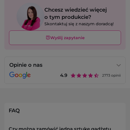
Chcesz wiedzieć więcej
o tym produkcie?
Skontaktuj się z naszym doradcą!
Wyślij zapytanie
Opinie o nas
4.9
2773
opinii
FAQ
Czy można zamówić jedną sztukę gadżetu