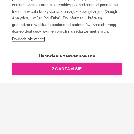
KONTAKT
cookies własne) oraz pliki cookies pochodzące od podmiotów
trzecich w celu korzystania z narzędzi zewnętrznych (Google
Analytics, HotJar, YouTube). Do informacji, które są
gromadzone w plikach cookies od podmiotów trzecich, mają
dostęp dostawcy wymienionych narzędzi zewnętrznych.
Dowiedz się więcej
OpenGift jest częścią ReflectGroup.
Ustawienia zaawansowane
ZGADZAM SIĘ
Copyright © 2006-2026 OpenGift.pl