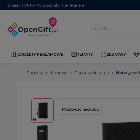
O nas
- TOP1 w Polsce
Zaufali nam
Kariera
GADŻETY REKLAMOWE
TEMATY
ZESTAWY
Gadżety reklamowe
Gadżety do biura
Notesy re
Możliwość nadruku