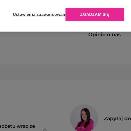
Ustawienia zaawansowane
ZGADZAM SIĘ
Opinie o nas
Zapytaj d
adżetu wraz ze