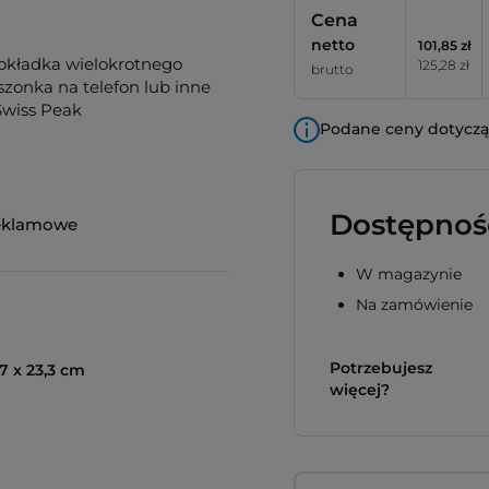
Cena
netto
101,85 zł
, okładka wielokrotnego
125,28 zł
brutto
szonka na telefon lub inne
Swiss Peak
Podane ceny dotyczą 
Dostępnoś
eklamowe
W magazynie
Na zamówienie
Potrzebujesz
,7 x 23,3 cm
więcej?