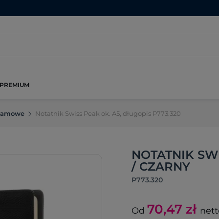
PREMIUM
klamowe
Notatnik Swiss Peak ok. A5, długopis P773.320
NOTATNIK SWI
/ CZARNY
P773.320
70,47
zł
Od
nett