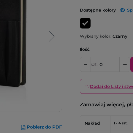
Dostępne kolory
Sp
Wybrany kolor:
Czarny
Ilość:
szt.
Dodaj do Listy i stw
Zamawiaj więcej, pł
Nakład
1 - 4 szt.
Pobierz do PDF