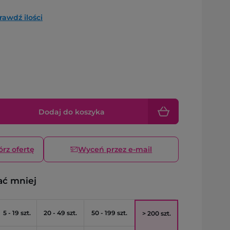
rawdź ilości
Dodaj do koszyka
órz ofertę
Wyceń przez e-mail
ać mniej
5 - 19 szt.
20 - 49 szt.
50 - 199 szt.
> 200 szt.