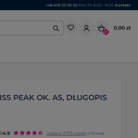
+48 605 20 30 20
|
Pon-Pt 8:00 - 16:00
|
Kontakt
0,00 zł
0
SS PEAK OK. A5, DŁUGOPIS
o
4.9
zobacz
2773
opinii
o firmie