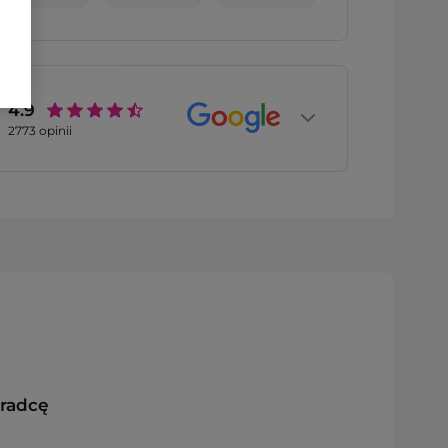
4.9
2773
opinii
oradcę