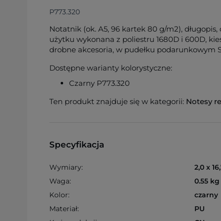
P773.320
Notatnik (ok. A5, 96 kartek 80 g/m2), długopis
użytku wykonana z poliestru 1680D i 600D, kie
drobne akcesoria, w pudełku podarunkowym 
Dostępne warianty kolorystyczne:
Czarny P773.320
Ten produkt znajduje się w kategorii:
Notesy r
Specyfikacja
Wymiary:
2,0 x 16
Waga:
0.55 kg
Kolor:
czarny
Materiał:
PU