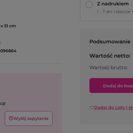
Z nadrukiem
1 - 7 dni robocze
 x 51 cm
Podsumowanie
x
2096864
Wartość netto:
Wartość brutto:
Dodaj do kos
cą!
Dodaj do Listy i s
Wyślij zapytanie