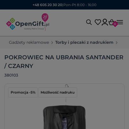
+48 605 20 30 20
|
Pon-Pt 8:00 - 16:00
0
Gadżety reklamowe
Torby i plecaki z nadrukiem
Pok
POKROWIEC NA UBRANIA SANTANDER
/ CZARNY
380103
Promocja -5%
Możliwość nadruku