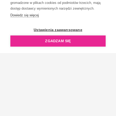
gromadzone w plikach cookies od podmiotów trzecich, mają
dostęp dostawcy wymienionych narzędzi zewnętrznych.
Dowiedz się więcej
OpenGift jest częścią ReflectGroup.
Ustawienia zaawansowane
ZGADZAM SIĘ
Copyright © 2006-2026 OpenGift.pl