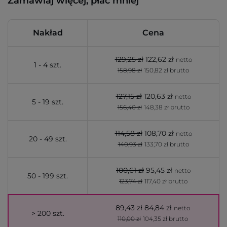
Zamawiaj więcej, płać mniej
Nakład
Cena
129,25 zł
122,62 zł
netto
1 - 4 szt.
158,98 zł
150,82 zł brutto
127,15 zł
120,63 zł
netto
5 - 19 szt.
156,40 zł
148,38 zł brutto
114,58 zł
108,70 zł
netto
20 - 49 szt.
140,93 zł
133,70 zł brutto
100,61 zł
95,45 zł
netto
50 - 199 szt.
123,74 zł
117,40 zł brutto
89,43 zł
84,84 zł
netto
> 200 szt.
110,00 zł
104,35 zł brutto