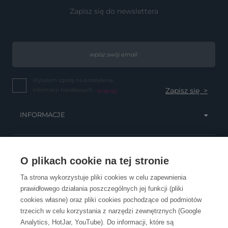
Zapisz się do newslettera
Wyrażam zgodę na przesyłanie
informacji handlowych...
(więcej)
INFORMACJE
OBSŁUGA KLIENTA
O plikach cookie na tej stronie
Ta strona wykorzystuje pliki cookies w celu zapewnienia
prawidłowego działania poszczególnych jej funkcji (pliki
KONTAKT
cookies własne) oraz pliki cookies pochodzące od podmiotów
trzecich w celu korzystania z narzędzi zewnętrznych (Google
Analytics, HotJar, YouTube). Do informacji, które są