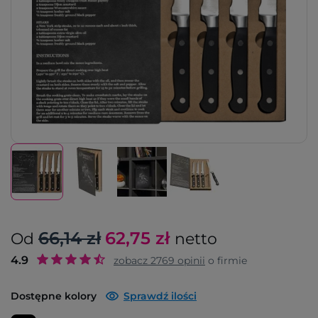
66,14 zł
62,75
zł
Od
netto
4.9
zobacz
2769
opinii
o firmie
Dostępne kolory
Sprawdź ilości