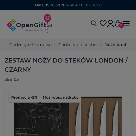
+48 605 20 30 20
|
Pon-Pt 8:00 - 16:00
0
Gadżety reklamowe
Gadżety do kuchni
Noże kuchen
ZESTAW NOŻY DO STEKÓW LONDON /
CZARNY
356103
Promocja -5%
Możliwość nadruku