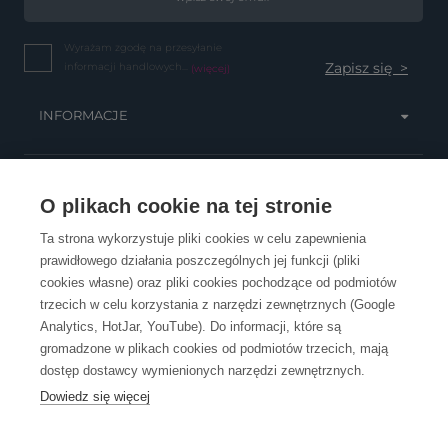
Wyrażam zgodę na przesyłanie
informacji handlowych...
(więcej)
INFORMACJE
OBSŁUGA KLIENTA
O plikach cookie na tej stronie
Ta strona wykorzystuje pliki cookies w celu zapewnienia
prawidłowego działania poszczególnych jej funkcji (pliki
KONTAKT
cookies własne) oraz pliki cookies pochodzące od podmiotów
trzecich w celu korzystania z narzędzi zewnętrznych (Google
Analytics, HotJar, YouTube). Do informacji, które są
gromadzone w plikach cookies od podmiotów trzecich, mają
dostęp dostawcy wymienionych narzędzi zewnętrznych.
Dowiedz się więcej
OpenGift jest częścią ReflectGroup.