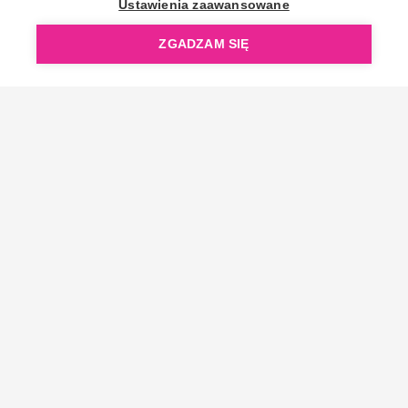
Ustawienia zaawansowane
ZGADZAM SIĘ
Copyright © 2006-2026 OpenGift.pl