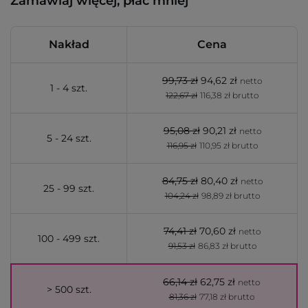
Zamawiaj więcej, płać mniej
Nakład
Cena
99,73 zł
94,62 zł
netto
1 - 4 szt.
122,67 zł
116,38 zł brutto
95,08 zł
90,21 zł
netto
5 - 24 szt.
116,95 zł
110,95 zł brutto
84,75 zł
80,40 zł
netto
25 - 99 szt.
104,24 zł
98,89 zł brutto
74,41 zł
70,60 zł
netto
100 - 499 szt.
91,53 zł
86,83 zł brutto
66,14 zł
62,75 zł
netto
> 500 szt.
81,36 zł
77,18 zł brutto