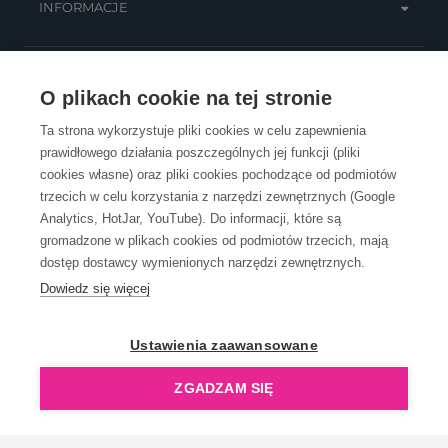
INFORMACJE
OBSŁUGA KLIENTA
O plikach cookie na tej stronie
Ta strona wykorzystuje pliki cookies w celu zapewnienia
prawidłowego działania poszczególnych jej funkcji (pliki
KONTAKT
cookies własne) oraz pliki cookies pochodzące od podmiotów
trzecich w celu korzystania z narzędzi zewnętrznych (Google
Analytics, HotJar, YouTube). Do informacji, które są
gromadzone w plikach cookies od podmiotów trzecich, mają
dostęp dostawcy wymienionych narzędzi zewnętrznych.
Dowiedz się więcej
OpenGift jest częścią ReflectGroup.
Ustawienia zaawansowane
ZGADZAM SIĘ
Copyright © 2006-2026 OpenGift.pl