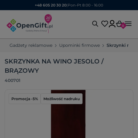
+48 605 20 30 20
|
Pon-Pt 8:00 - 16:00
0
Gadżety reklamowe
Upominki firmowe
Skrzynki na w
SKRZYNKA NA WINO JESOLO /
BRĄZOWY
400701
Promocja -5%
Możliwość nadruku