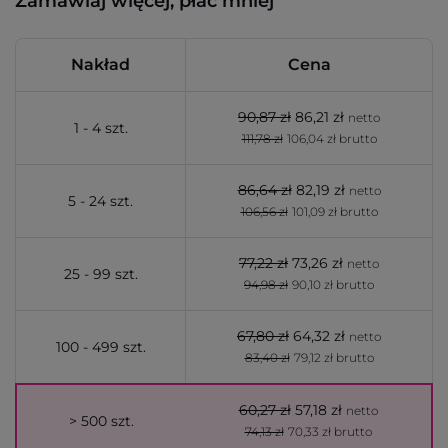
Zamawiaj więcej, płać mniej
Nakład
Cena
90,87 zł
86,21 zł
netto
1 - 4 szt.
111,78 zł
106,04 zł brutto
86,64 zł
82,19 zł
netto
5 - 24 szt.
106,56 zł
101,09 zł brutto
77,22 zł
73,26 zł
netto
25 - 99 szt.
94,98 zł
90,10 zł brutto
67,80 zł
64,32 zł
netto
100 - 499 szt.
83,40 zł
79,12 zł brutto
60,27 zł
57,18 zł
netto
> 500 szt.
74,13 zł
70,33 zł brutto