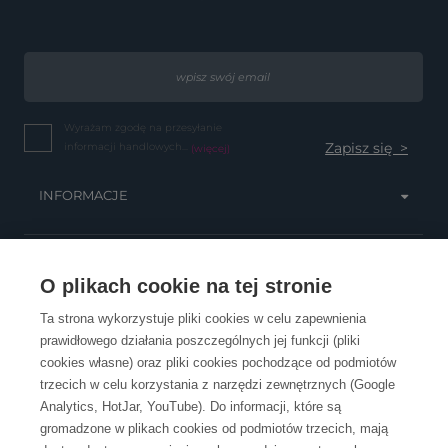
Wyrażam zgodę na przesyłanie
informacji handlowych...
(więcej)
INFORMACJE
OBSŁUGA KLIENTA
O plikach cookie na tej stronie
Ta strona wykorzystuje pliki cookies w celu zapewnienia
prawidłowego działania poszczególnych jej funkcji (pliki
KONTAKT
cookies własne) oraz pliki cookies pochodzące od podmiotów
trzecich w celu korzystania z narzędzi zewnętrznych (Google
Analytics, HotJar, YouTube). Do informacji, które są
gromadzone w plikach cookies od podmiotów trzecich, mają