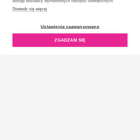
dostęp dostawcy wymienionych narzędzi zewnętrznych.
Dowiedz się więcej
OpenGift jest częścią ReflectGroup.
Ustawienia zaawansowane
ZGADZAM SIĘ
Copyright © 2006-2026 OpenGift.pl