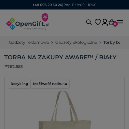
+48 605 20 30 20
|
Pon-Pt 8:00 - 16:00
0
Gadżety reklamowe
Gadżety ekologiczne
Torby bawe
TORBA NA ZAKUPY AWARE™ / BIAŁY
P762.653
Recykling
Możliwość nadruku