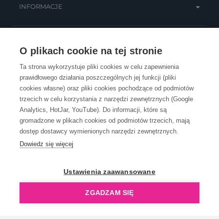
INFORMACJE
OBSŁUGA KLIENTA
O plikach cookie na tej stronie
Ta strona wykorzystuje pliki cookies w celu zapewnienia
prawidłowego działania poszczególnych jej funkcji (pliki
KONTAKT
cookies własne) oraz pliki cookies pochodzące od podmiotów
trzecich w celu korzystania z narzędzi zewnętrznych (Google
Analytics, HotJar, YouTube). Do informacji, które są
gromadzone w plikach cookies od podmiotów trzecich, mają
dostęp dostawcy wymienionych narzędzi zewnętrznych.
Dowiedz się więcej
OpenGift jest częścią ReflectGroup.
Ustawienia zaawansowane
ZGADZAM SIĘ
Copyright © 2006-2026 OpenGift.pl