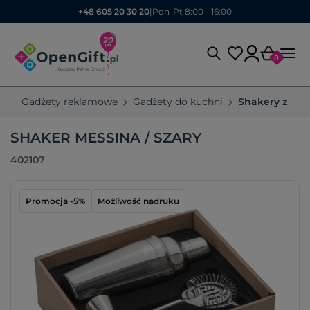
+48 605 20 30 20
|
Pon-Pt 8:00 - 16:00
0
Gadżety reklamowe
Gadżety do kuchni
Shakery z log
SHAKER MESSINA / SZARY
402107
Promocja -5%
Możliwość nadruku