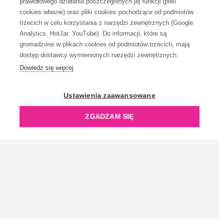
prawidłowego działania poszczególnych jej funkcji (pliki
KONTAKT
cookies własne) oraz pliki cookies pochodzące od podmiotów
trzecich w celu korzystania z narzędzi zewnętrznych (Google
Analytics, HotJar, YouTube). Do informacji, które są
gromadzone w plikach cookies od podmiotów trzecich, mają
dostęp dostawcy wymienionych narzędzi zewnętrznych.
Dowiedz się więcej
OpenGift jest częścią ReflectGroup.
Ustawienia zaawansowane
ZGADZAM SIĘ
Copyright © 2006-2026 OpenGift.pl