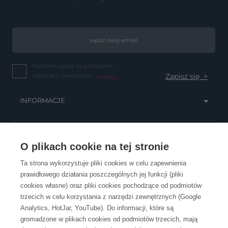
Wyrażam zgodę na przesyłanie
informacji handlowych...
(więcej)
INFORMACJE
OBSŁUGA KLIENTA
O plikach cookie na tej stronie
Ta strona wykorzystuje pliki cookies w celu zapewnienia
prawidłowego działania poszczególnych jej funkcji (pliki
KONTAKT
cookies własne) oraz pliki cookies pochodzące od podmiotów
trzecich w celu korzystania z narzędzi zewnętrznych (Google
Analytics, HotJar, YouTube). Do informacji, które są
gromadzone w plikach cookies od podmiotów trzecich, mają