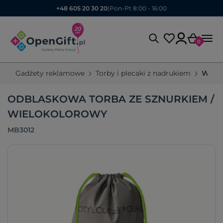
+48 605 20 30 20
|
Pon-Pt 8:00 - 16:00
0
Gadżety reklamowe
Torby i plecaki z nadrukiem
Worki
ODBLASKOWA TORBA ZE SZNURKIEM /
WIELOKOLOROWY
MB3012