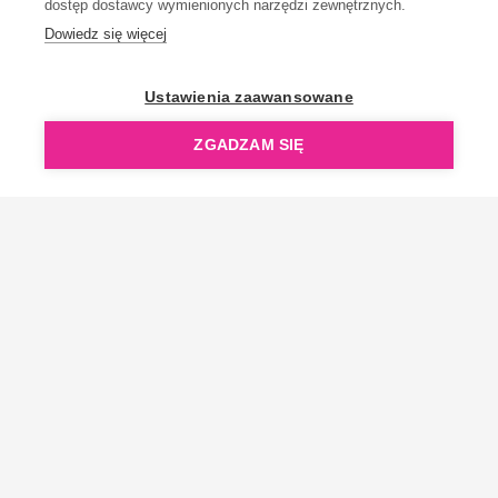
dostęp dostawcy wymienionych narzędzi zewnętrznych.
Dowiedz się więcej
OpenGift jest częścią ReflectGroup.
Ustawienia zaawansowane
ZGADZAM SIĘ
Copyright © 2006-2026 OpenGift.pl