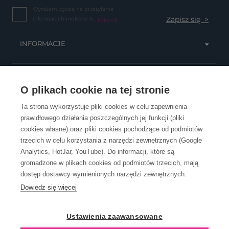
Wyrażam zgodę na przesyłanie
informacji handlowych...
(więcej)
INFORMACJE
OBSŁUGA KLIENTA
O plikach cookie na tej stronie
Ta strona wykorzystuje pliki cookies w celu zapewnienia
prawidłowego działania poszczególnych jej funkcji (pliki
KONTAKT
cookies własne) oraz pliki cookies pochodzące od podmiotów
trzecich w celu korzystania z narzędzi zewnętrznych (Google
Analytics, HotJar, YouTube). Do informacji, które są
gromadzone w plikach cookies od podmiotów trzecich, mają
dostęp dostawcy wymienionych narzędzi zewnętrznych.
Dowiedz się więcej
OpenGift jest częścią ReflectGroup.
Ustawienia zaawansowane