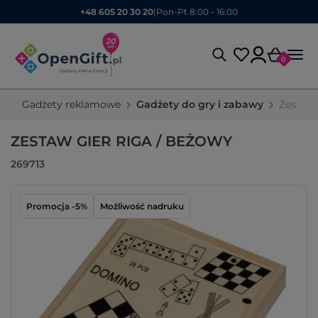
+48 605 20 30 20
|
Pon-Pt 8:00 - 16:00
0
Gadżety reklamowe
Gadżety do gry i zabawy
Zestaw 
ZESTAW GIER RIGA / BEŻOWY
269713
Promocja -5%
Możliwość nadruku