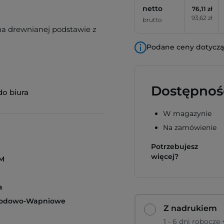
netto
76,11 zł
93,62 zł
brutto
na drewnianej podstawie z
Podane ceny dotyczą 
Dostępnoś
do biura
W magazynie
Na zamówienie
Potrzebujesz
więcej?
M
a
Sodowo-Wapniowe
Z nadrukiem
1 - 6 dni robocze 