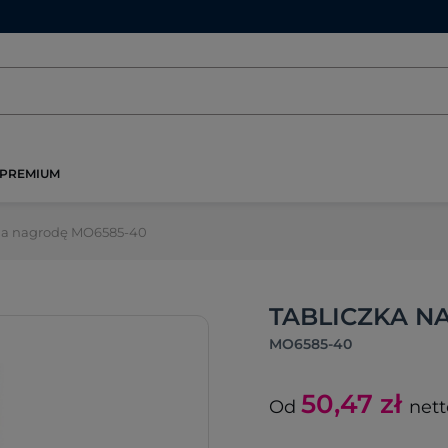
PREMIUM
 na nagrodę MO6585-40
TABLICZKA N
MO6585-40
50,47
zł
Od
nett