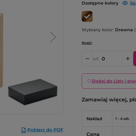
Dostępne kolory
Sp
Wybrany kolor:
Drewna
(
Ilość:
szt.
Dodaj do Listy i stw
Zamawiaj więcej, pł
Nakład
1 - 4 szt.
Pobierz do PDF
Cena