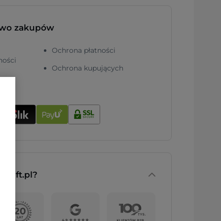
two zakupów
Ochrona płatności
ności
Ochrona kupujących
nGift.pl?