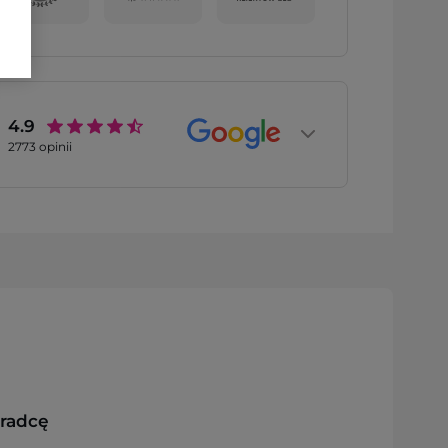
4.9
2773
opinii
oradcę