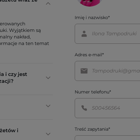
Imię i nazwisko*
ferowanych
tuki. Wyjątkiem są
imalny nakład,
formacje na ten temat
Adres e-mail*
a i czy jest
zacji?
Numer telefonu*
Treść zapytania*
żetów i