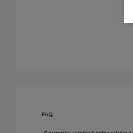
FAQ
Czy można zamówić jedną sztukę g