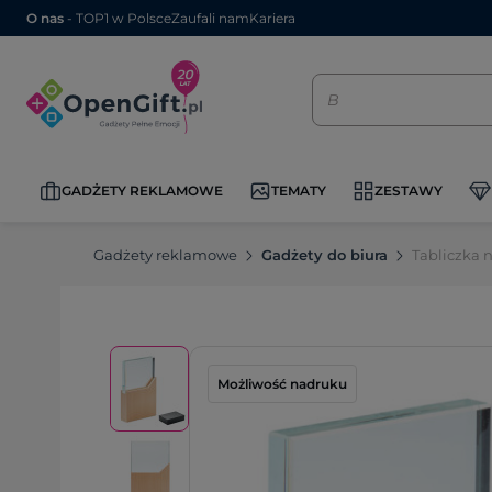
O nas
- TOP1 w Polsce
Zaufali nam
Kariera
GADŻETY REKLAMOWE
TEMATY
ZESTAWY
Gadżety reklamowe
Gadżety do biura
Tabliczka
Możliwość nadruku