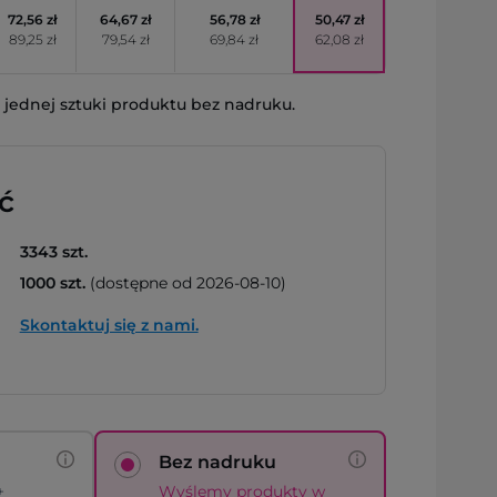
72,56 zł
64,67 zł
56,78 zł
50,47 zł
89,25 zł
79,54 zł
69,84 zł
62,08 zł
jednej sztuki produktu bez nadruku.
ć
3343 szt.
1000 szt.
(dostępne od 2026-08-10)
Skontaktuj się z nami.
Bez nadruku
+
Wyślemy produkty w