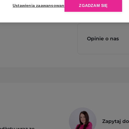
Ustawienia zaawansowane
ZGADZAM SIĘ
Opinie o nas
Zapytaj d
adżetu wraz ze