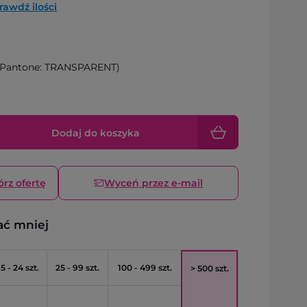
rawdź ilości
Pantone: TRANSPARENT)
Dodaj do koszyka
órz ofertę
Wyceń przez e-mail
ać mniej
5 - 24 szt.
25 - 99 szt.
100 - 499 szt.
> 500 szt.