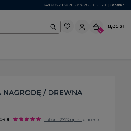
+48 605 20 30 20
|
Pon-Pt 8:00 - 16:00
|
Kontakt
0,00 zł
0
A NAGRODĘ / DREWNA
o
4.9
zobacz
2773
opinii
o firmie