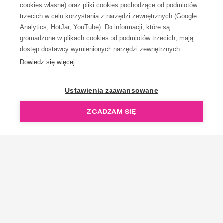
KONTAKT
cookies własne) oraz pliki cookies pochodzące od podmiotów
trzecich w celu korzystania z narzędzi zewnętrznych (Google
Analytics, HotJar, YouTube). Do informacji, które są
gromadzone w plikach cookies od podmiotów trzecich, mają
dostęp dostawcy wymienionych narzędzi zewnętrznych.
Dowiedz się więcej
OpenGift jest częścią ReflectGroup.
Ustawienia zaawansowane
ZGADZAM SIĘ
Copyright © 2006-2026 OpenGift.pl