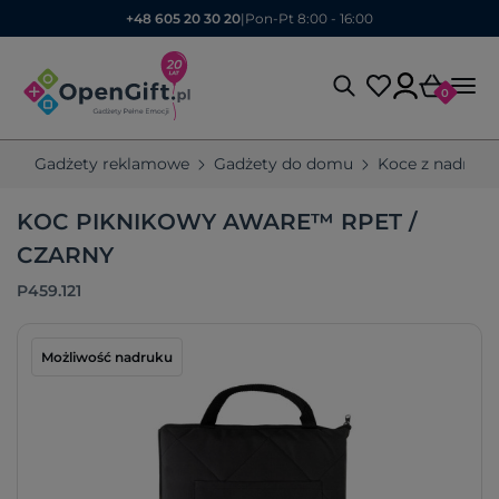
+48 605 20 30 20
|
Pon-Pt 8:00 - 16:00
0
Gadżety reklamowe
Gadżety do domu
Koce z nadruk
KOC PIKNIKOWY AWARE™ RPET /
CZARNY
P459.121
Możliwość nadruku