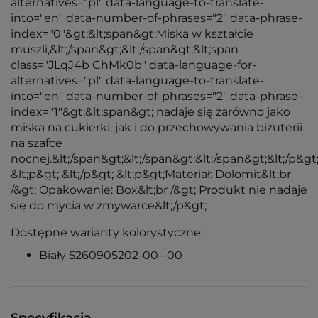
alternatives="pl" data-language-to-translate-
into="en" data-number-of-phrases="2" data-phrase-
index="0"&gt;&lt;span&gt;Miska w kształcie
muszli,&lt;/span&gt;&lt;/span&gt;&lt;span
class="JLqJ4b ChMk0b" data-language-for-
alternatives="pl" data-language-to-translate-
into="en" data-number-of-phrases="2" data-phrase-
index="1"&gt;&lt;span&gt; nadaje się zarówno jako
miska na cukierki, jak i do przechowywania biżuterii
na szafce
nocnej.&lt;/span&gt;&lt;/span&gt;&lt;/span&gt;&lt;/p&gt
&lt;p&gt; &lt;/p&gt; &lt;p&gt;Materiał: Dolomit&lt;br
/&gt; Opakowanie: Box&lt;br /&gt; Produkt nie nadaje
się do mycia w zmywarce&lt;/p&gt;
Dostępne warianty kolorystyczne:
Biały 5260905202-00--00