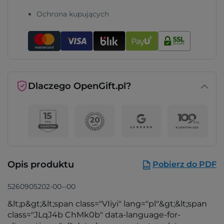
Ochrona kupujących
Dlaczego OpenGift.pl?
Opis produktu
Pobierz do PDF
5260905202-00--00
&lt;p&gt;&lt;span class="VIiyi" lang="pl"&gt;&lt;span
class="JLqJ4b ChMk0b" data-language-for-