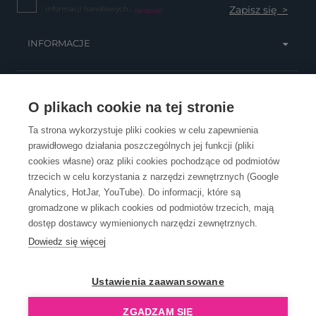
informacji handlowych...
(więcej)
INFORMACJE
OBSŁUGA KLIENTA
O plikach cookie na tej stronie
Ta strona wykorzystuje pliki cookies w celu zapewnienia
prawidłowego działania poszczególnych jej funkcji (pliki
KONTAKT
cookies własne) oraz pliki cookies pochodzące od podmiotów
trzecich w celu korzystania z narzędzi zewnętrznych (Google
Analytics, HotJar, YouTube). Do informacji, które są
gromadzone w plikach cookies od podmiotów trzecich, mają
dostęp dostawcy wymienionych narzędzi zewnętrznych.
Dowiedz się więcej
OpenGift jest częścią ReflectGroup.
Ustawienia zaawansowane
ZGADZAM SIĘ