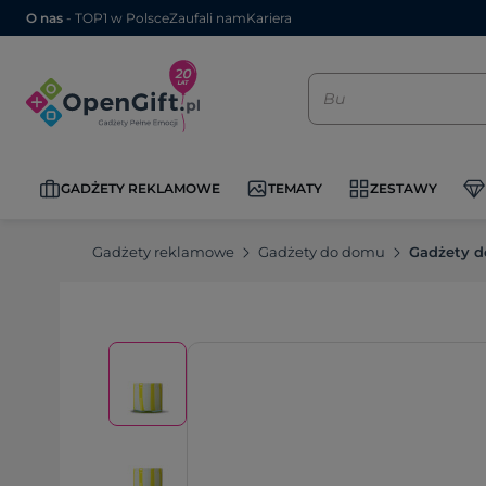
O nas
- TOP1 w Polsce
Zaufali nam
Kariera
GADŻETY REKLAMOWE
TEMATY
ZESTAWY
Gadżety reklamowe
Gadżety do domu
Gadżety d