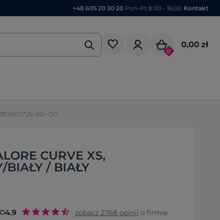
+48 605 20 30 20
|
Pon-Pt 8:00 - 16:00
|
Kontakt
0,00 zł
0
280602726-00--00
ALORE CURVE XS,
/BIAŁY / BIAŁY
to
4.9
zobacz
2768
opinii
o firmie