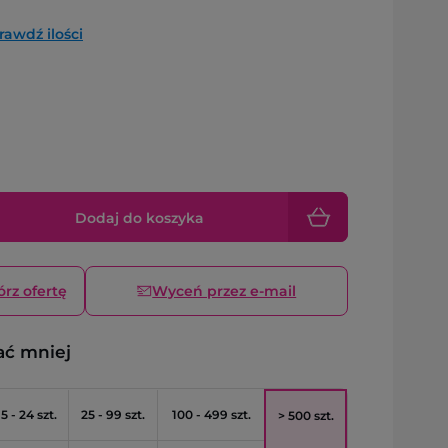
rawdź ilości
Dodaj do koszyka
órz ofertę
Wyceń przez e-mail
ać mniej
5 - 24 szt.
25 - 99 szt.
100 - 499 szt.
> 500 szt.