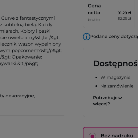
Cena
netto
91,29 zł
re Curve z fantastycznymi
112,29 zł
brutto
z subtelną bielą. Każdy
miarach. Kolory i paski
Podane ceny dotyczą 
cie uwielbiamy!&lt;br /&gt;
wiecznik, wazon wypełniony
owym popcornem?&lt;/p&gt;
br /&gt; Opakowanie:
Dostępnoś
ywarki.&lt;/p&gt;
W magazynie
Na zamówienie
ty dekoracyjne
,
Potrzebujesz
więcej?
Bez nadruku