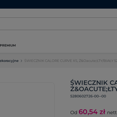
PREMIUM
ekoracyjne
ŚWIECZNIK CALORE CURVE XS, Ż&Oacute;ŁTY/BIAŁY 5
ŚWIECZNIK C
Ż&OACUTE;ŁTY
5280602726-00--00
60,54
zł
Od
net