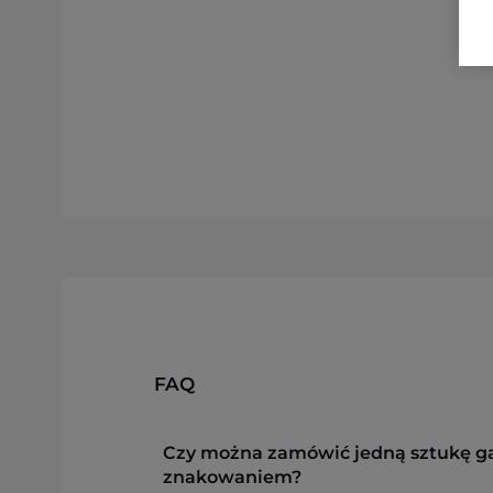
FAQ
Czy można zamówić jedną sztukę g
znakowaniem?