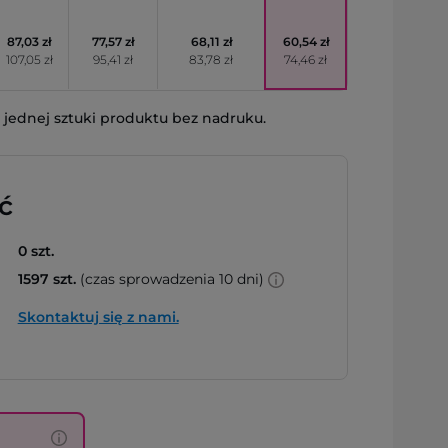
87,03 zł
77,57 zł
68,11 zł
60,54 zł
107,05 zł
95,41 zł
83,78 zł
74,46 zł
jednej sztuki produktu bez nadruku.
ć
0 szt.
1597 szt.
(czas sprowadzenia 10 dni)
Skontaktuj się z nami.