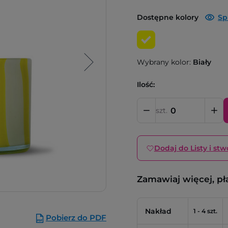
Dostępne kolory
Sp
Wybrany kolor:
Biały
Ilość:
szt.
Dodaj do Listy i stw
Zamawiaj więcej, pł
Nakład
1 - 4 szt.
Pobierz do PDF