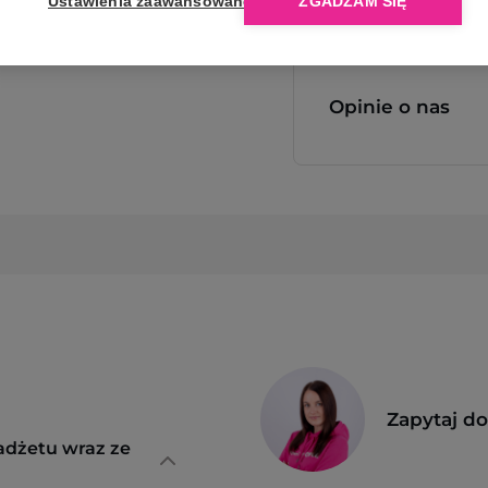
Ustawienia zaawansowane
ZGADZAM SIĘ
Opinie o nas
Zapytaj d
adżetu wraz ze