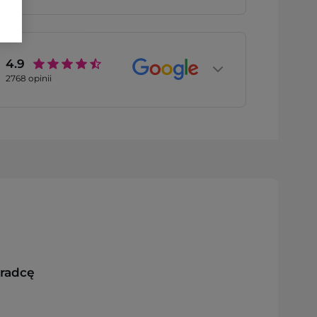
4.9
2768
opinii
oradcę