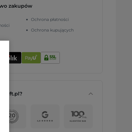
two zakupów
Ochrona płatności
ności
Ochrona kupujących
nGift.pl?