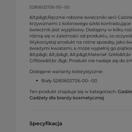
5280602726-00--00
&lt;p&gt;Ręcznie robione świeczniki serii Calo
krzywiznami z kolorowego szkła kontrastujące 
świecznik jest wyjątkowy. Dostępny w kilku roz
różnią się w zależności od produktu, co oczywiś
Wykorzystaj produkt na różne sposoby, jako ś
świeżymi kwiatami, a może wypełnij go piątk
&lt;p&gt; &lt;/p&gt; &lt;p&gt;Materiał: Szkło&lt;
Giftbox&lt;br /&gt; Produkt nie nadaje się do zm
Dostępne warianty kolorystyczne:
Biały 5280602726-00--00
Ten produkt znajduje się w kategoriach:
Gadże
Gadżety dla branży kosmetycznej
Specyfikacja