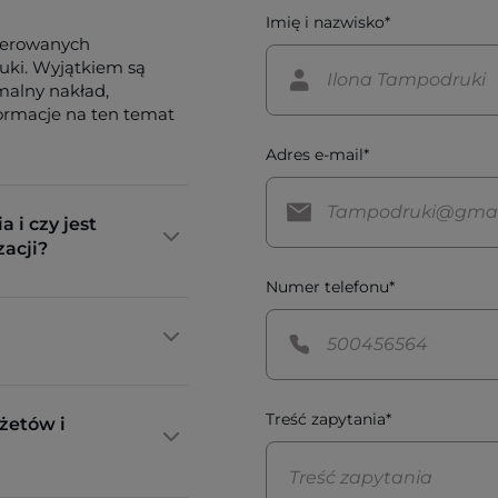
Imię i nazwisko*
ferowanych
tuki. Wyjątkiem są
imalny nakład,
formacje na ten temat
Adres e-mail*
a i czy jest
zacji?
Numer telefonu*
Treść zapytania*
żetów i