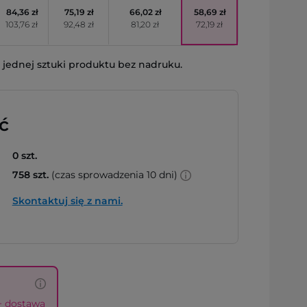
84,36 zł
75,19 zł
66,02 zł
58,69 zł
103,76 zł
92,48 zł
81,20 zł
72,19 zł
jednej sztuki produktu bez nadruku.
ć
0 szt.
758 szt.
(czas sprowadzenia 10 dni)
Skontaktuj się z nami.
 + dostawa