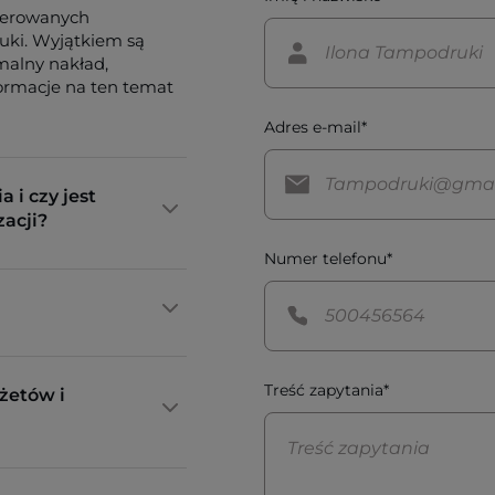
ferowanych
tuki. Wyjątkiem są
imalny nakład,
formacje na ten temat
Adres e-mail*
a i czy jest
zacji?
Numer telefonu*
Treść zapytania*
żetów i