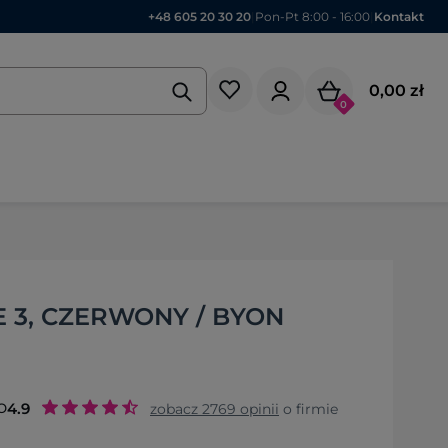
+48 605 20 30 20
|
Pon-Pt 8:00 - 16:00
|
Kontakt
0,00 zł
0
E 3, CZERWONY / BYON
o
4.9
zobacz
2769
opinii
o firmie