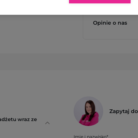
Opinie o nas
Zapytaj d
adżetu wraz ze
Imię i nazwisko*