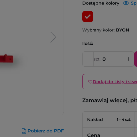
Dostępne kolory
Sp
Wybrany kolor:
BYON
Ilość:
szt.
Dodaj do Listy i stw
Zamawiaj więcej, pł
Nakład
1 - 4 szt.
Pobierz do PDF
Cena