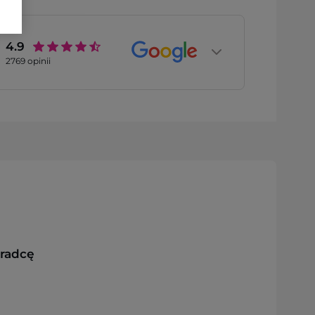
4.9
2769
opinii
oradcę