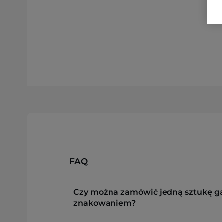
FAQ
Czy można zamówić jedną sztukę g
znakowaniem?