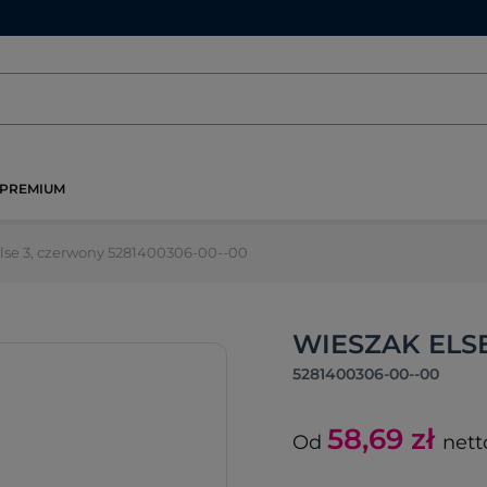
PREMIUM
lse 3, czerwony 5281400306-00--00
WIESZAK ELS
5281400306-00--00
58,69
zł
Od
nett