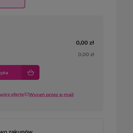
0,00 zł
0,00 zł
zyka
Wyceń przez e-mail
twórz ofertę
two zakupów