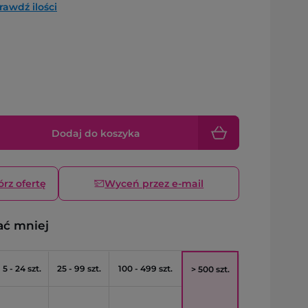
rawdź ilości
Dodaj do koszyka
órz ofertę
Wyceń przez e-mail
ać mniej
5 - 24 szt.
25 - 99 szt.
100 - 499 szt.
> 500 szt.