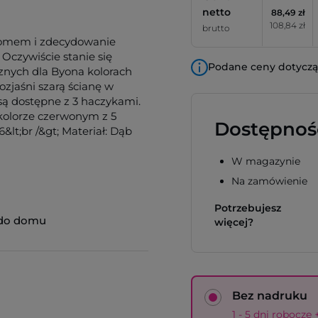
netto
88,49 zł
108,84 zł
brutto
 domem i zdecydowanie
Oczywiście stanie się
Podane ceny dotyczą 
znych dla Byona kolorach
ozjaśni szarą ścianę w
ą dostępne z 3 haczykami.
kolorze czerwonym z 5
Dostępnoś
&lt;br /&gt; Materiał: Dąb
W magazynie
Na zamówienie
Potrzebujesz
 do domu
więcej?
Bez nadruku
1 - 5 dni robocze