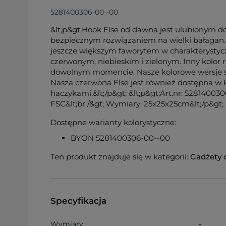
5281400306-00--00
&lt;p&gt;Hook Else od dawna jest ulubionym
bezpiecznym rozwiązaniem na wielki bałagan. 
jeszcze większym faworytem w charakterystyc
czerwonym, niebieskim i zielonym. Inny kolor r
dowolnym momencie. Nasze kolorowe wersje s
Nasza czerwona Else jest również dostępna w 
haczykami.&lt;/p&gt; &lt;p&gt;Art.nr: 5281400306
FSC&lt;br /&gt; Wymiary: 25x25x25cm&lt;/p&gt;
Dostępne warianty kolorystyczne:
BYON 5281400306-00--00
Ten produkt znajduje się w kategorii:
Gadżety
Specyfikacja
Wymiary:
-