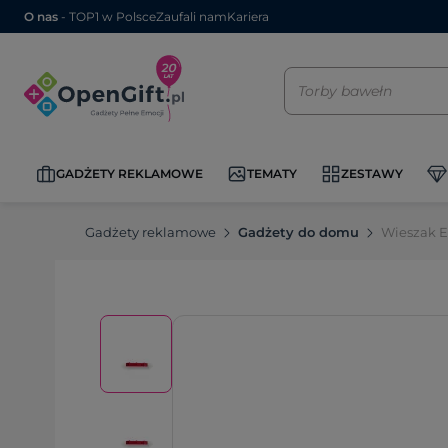
O nas
- TOP1 w Polsce
Zaufali nam
Kariera
GADŻETY REKLAMOWE
TEMATY
ZESTAWY
Gadżety reklamowe
Gadżety do domu
Wieszak E