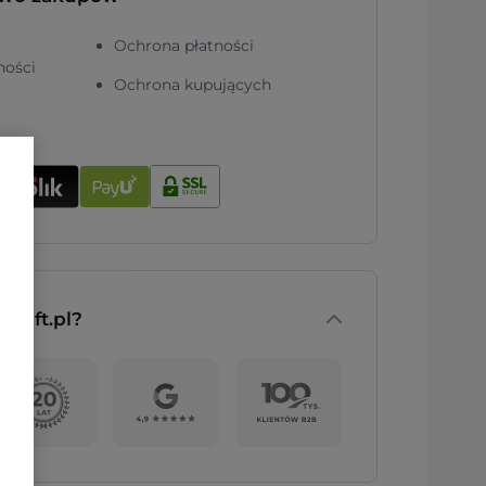
Ochrona płatności
ności
Ochrona kupujących
nGift.pl?