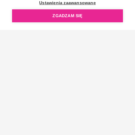
OpenGift jest częścią ReflectGroup.
Ustawienia zaawansowane
ZGADZAM SIĘ
Copyright © 2006-2026 OpenGift.pl