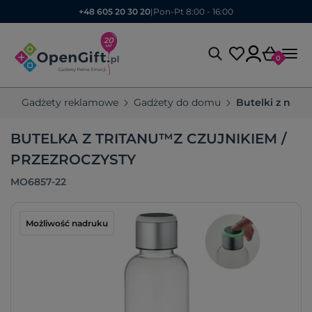
+48 605 20 30 20
|
Pon-Pt 8:00 - 16:00
0
Gadżety reklamowe
Gadżety do domu
Butelki z nad
BUTELKA Z TRITANU™Z CZUJNIKIEM /
PRZEZROCZYSTY
MO6857-22
Możliwość nadruku