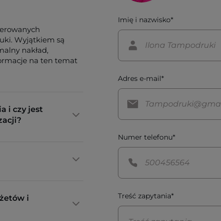
Imię i nazwisko*
ferowanych
tuki. Wyjątkiem są
imalny nakład,
formacje na ten temat
Adres e-mail*
a i czy jest
zacji?
Numer telefonu*
Treść zapytania*
żetów i