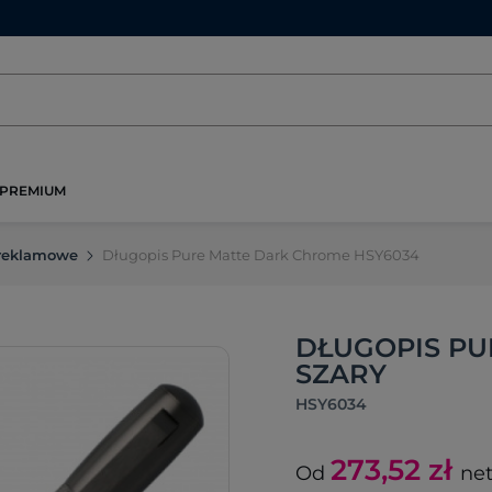
PREMIUM
 reklamowe
Długopis Pure Matte Dark Chrome HSY6034
DŁUGOPIS PU
SZARY
HSY6034
273,52
zł
Od
net