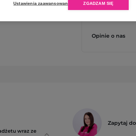
Ustawienia zaawansowane
ZGADZAM SIĘ
Opinie o nas
Zapytaj d
adżetu wraz ze