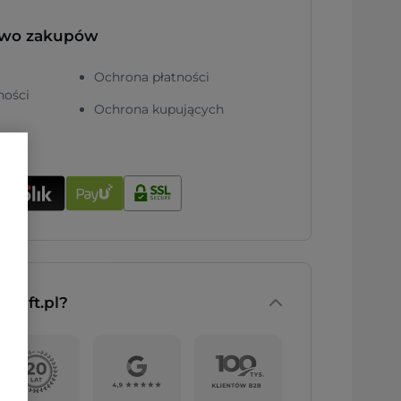
two zakupów
Ochrona płatności
ności
Ochrona kupujących
nGift.pl?