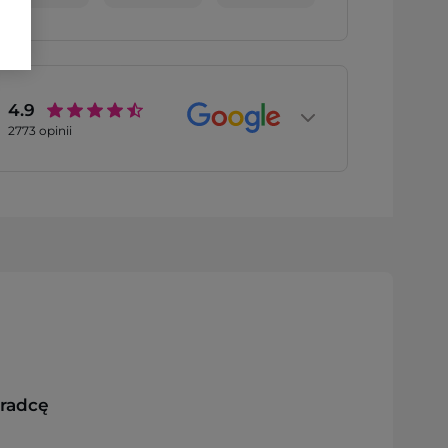
4.9
2773
opinii
oradcę