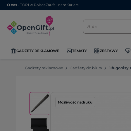
O nas
- TOP1 w Polsce
Zaufali nam
Kariera
GADŻETY REKLAMOWE
TEMATY
ZESTAWY
Gadżety reklamowe
Gadżety do biura
Długopisy
Możliwość nadruku