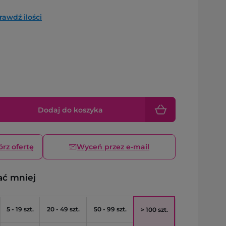
rawdź ilości
Dodaj do koszyka
órz ofertę
Wyceń przez e-mail
ać mniej
5 - 19 szt.
20 - 49 szt.
50 - 99 szt.
> 100 szt.