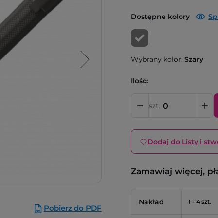
Dostępne kolory
Sp
Wybrany kolor:
Szary
Ilość:
szt.
Dodaj do Listy i stw
Zamawiaj więcej, pł
Nakład
1 - 4 szt.
Pobierz do PDF