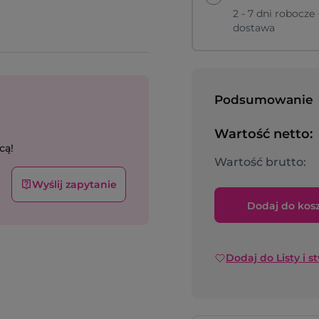
2 - 7 dni robocze 
dostawa
Podsumowanie
Wartość netto:
cą!
Wartość brutto:
Wyślij zapytanie
Dodaj do kos
Dodaj do Listy i s