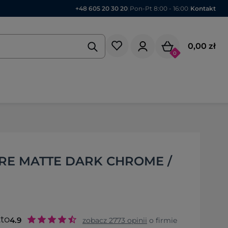
+48 605 20 30 20
|
Pon-Pt 8:00 - 16:00
|
Kontakt
0,00 zł
0
RE MATTE DARK CHROME /
to
4.9
zobacz
2773
opinii
o firmie