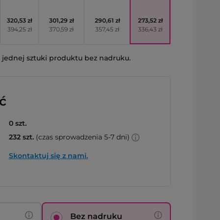
320,53 zł
301,29 zł
290,61 zł
273,52 zł
394,25 zł
370,59 zł
357,45 zł
336,43 zł
jednej sztuki produktu bez nadruku.
ć
0 szt.
232 szt.
(czas sprowadzenia 5-7 dni)
Skontaktuj się z nami.
Bez nadruku