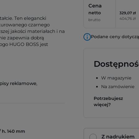
Cena
netto
329,07 zł
łcie. Ten elegancki
404,76 zł
brutto
ksturowanego czarnego
szej jakości materiałach i na
Podane ceny dotyczą 
nie zapewnia dobrą
 Logo HUGO BOSS jest
Dostępnoś
W magazynie
pisy reklamowe
,
Na zamówienie
Potrzebujesz
więcej?
 / h. 140 mm
Z nadrukiem