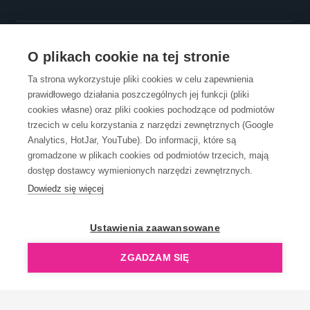
OBSŁUGA KLIENTA
O plikach cookie na tej stronie
Ta strona wykorzystuje pliki cookies w celu zapewnienia
prawidłowego działania poszczególnych jej funkcji (pliki
KONTAKT
cookies własne) oraz pliki cookies pochodzące od podmiotów
trzecich w celu korzystania z narzędzi zewnętrznych (Google
Analytics, HotJar, YouTube). Do informacji, które są
gromadzone w plikach cookies od podmiotów trzecich, mają
dostęp dostawcy wymienionych narzędzi zewnętrznych.
Dowiedz się więcej
OpenGift jest częścią ReflectGroup.
Ustawienia zaawansowane
ZGADZAM SIĘ
Copyright © 2006-2026 OpenGift.pl