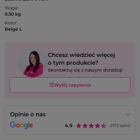
Waga:
0.30 kg
Kolor:
Beige L
Chcesz wiedzieć więcej
o tym produkcie?
Skontaktuj się z naszym doradcą!
Wyślij zapytanie
Opinie o nas
4.9
2773
opinii