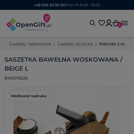
+48 605 20 30 20
|
Pon-Pt 8:00 - 16:00
0
Gadżety reklamowe
Gadżety do biura
Piórniki z nadr
SASZETKA BAWEŁNA WOSKOWANA /
BEIGE L
BWD10526
Możliwość nadruku