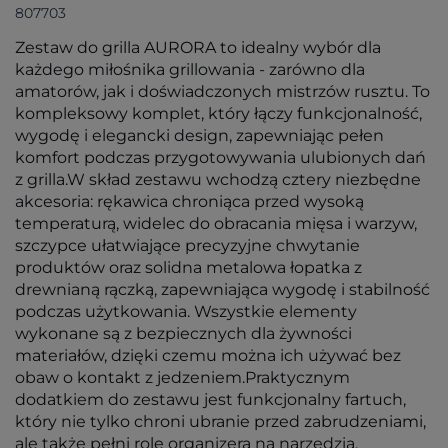
807703
Zestaw do grilla AURORA to idealny wybór dla
każdego miłośnika grillowania - zarówno dla
amatorów, jak i doświadczonych mistrzów rusztu. To
kompleksowy komplet, który łączy funkcjonalność,
wygodę i elegancki design, zapewniając pełen
komfort podczas przygotowywania ulubionych dań
z grilla.W skład zestawu wchodzą cztery niezbędne
akcesoria: rękawica chroniąca przed wysoką
temperaturą, widelec do obracania mięsa i warzyw,
szczypce ułatwiające precyzyjne chwytanie
produktów oraz solidna metalowa łopatka z
drewnianą rączką, zapewniająca wygodę i stabilność
podczas użytkowania. Wszystkie elementy
wykonane są z bezpiecznych dla żywności
materiałów, dzięki czemu można ich używać bez
obaw o kontakt z jedzeniem.Praktycznym
dodatkiem do zestawu jest funkcjonalny fartuch,
który nie tylko chroni ubranie przed zabrudzeniami,
ale także pełni rolę organizera na narzędzia.