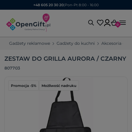
+48 605 20 30 20
|
Pon-Pt 8:00 - 16:00
0
Gadżety reklamowe
Gadżety do kuchni
Akcesoria ogr
ZESTAW DO GRILLA AURORA / CZARNY
807703
Promocja -5%
Możliwość nadruku