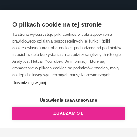
OBSŁUGA KLIENTA
O plikach cookie na tej stronie
Ta strona wykorzystuje pliki cookies w celu zapewnienia
prawidłowego działania poszczególnych jej funkcji (pliki
KONTAKT
cookies własne) oraz pliki cookies pochodzące od podmiotów
trzecich w celu korzystania z narzędzi zewnętrznych (Google
Analytics, HotJar, YouTube). Do informacji, które są
gromadzone w plikach cookies od podmiotów trzecich, mają
dostęp dostawcy wymienionych narzędzi zewnętrznych.
Dowiedz się więcej
OpenGift jest częścią ReflectGroup.
Ustawienia zaawansowane
ZGADZAM SIĘ
Copyright © 2006-2026 OpenGift.pl