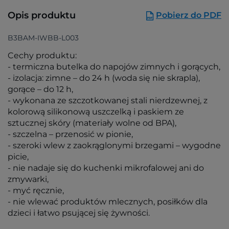
Opis produktu
Pobierz do PDF
B3BAM-IWBB-L003
Cechy produktu:
- termiczna butelka do napojów zimnych i gorących,
- izolacja: zimne – do 24 h (woda się nie skrapla),
gorące – do 12 h,
- wykonana ze szczotkowanej stali nierdzewnej, z
kolorową silikonową uszczelką i paskiem ze
sztucznej skóry (materiały wolne od BPA),
- szczelna – przenosić w pionie,
- szeroki wlew z zaokrąglonymi brzegami – wygodne
picie,
- nie nadaje się do kuchenki mikrofalowej ani do
zmywarki,
- myć ręcznie,
- nie wlewać produktów mlecznych, posiłków dla
dzieci i łatwo psującej się żywności.