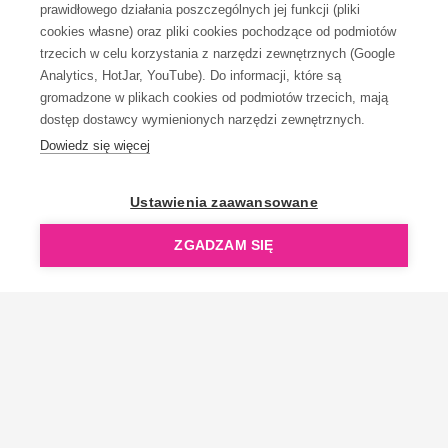
prawidłowego działania poszczególnych jej funkcji (pliki
KONTAKT
cookies własne) oraz pliki cookies pochodzące od podmiotów
trzecich w celu korzystania z narzędzi zewnętrznych (Google
Analytics, HotJar, YouTube). Do informacji, które są
gromadzone w plikach cookies od podmiotów trzecich, mają
dostęp dostawcy wymienionych narzędzi zewnętrznych.
Dowiedz się więcej
OpenGift jest częścią ReflectGroup.
Ustawienia zaawansowane
ZGADZAM SIĘ
Copyright © 2006-2026 OpenGift.pl