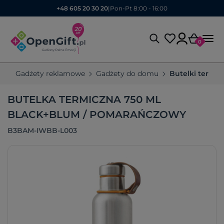
+48 605 20 30 20
|
Pon-Pt 8:00 - 16:00
0
Gadżety reklamowe
Gadżety do domu
Butelki termic
BUTELKA TERMICZNA 750 ML
BLACK+BLUM / POMARAŃCZOWY
B3BAM-IWBB-L003