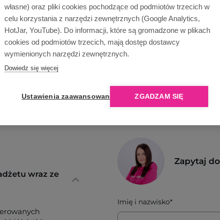
własne) oraz pliki cookies pochodzące od podmiotów trzecich w
celu korzystania z narzędzi zewnętrznych (Google Analytics,
Wyślij zapytanie
HotJar, YouTube). Do informacji, które są gromadzone w plikach
cookies od podmiotów trzecich, mają dostęp dostawcy
wymienionych narzędzi zewnętrznych.
Dowiedz się więcej
Ustawienia zaawansowane
ZGADZAM SIĘ
Zapytaj d
adżetu wraz ze
Imię i nazwisko*
ferowanych