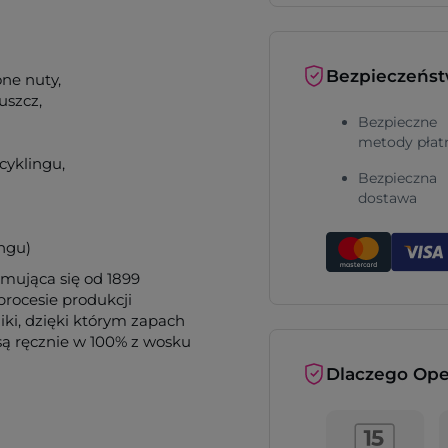
Bezpieczeńs
one nuty,
uszcz,
Bezpieczne
metody płat
cyklingu,
Bezpieczna
dostawa
ingu)
jmująca się od 1899
rocesie produkcji
ki, dzięki którym zapach
są ręcznie w 100% z wosku
Dlaczego Ope