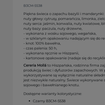
B3CM-5538
Piękna świeca o zapachu bazylii i mandarynki:
nuty głowy: cytrusy, pomarańcza, limonka, ziel
nuty serca: jaśmin, konwalia, nuty kwiatowe, bl
nuty bazy: paczula, nuty drzewne,
- wykonana z wosku sojowego, wegańska,
- w szklanym opakowaniu nadającym się do re
- knot: 100% bawełna,
- czas palenia: 50 h,
- wykonana ręcznie w Hiszpanii,
- kartonowe opakowanie (nadaje się do recykl
Cereria Mollá
to Hiszpańska, rodzinna firma za
produkcją świec i dyfuzorów zapachowych. W p
wykorzystywane są wyłącznie naturalne składni
jest niezwykle naturalny. Świece wykonywane 
sojowego i bawełnianego knotu.
Dostępne warianty kolorystyczne:
Czarny B3CM-5538