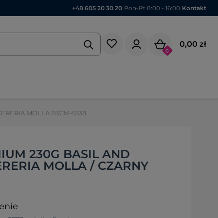
+48 605 20 30 20
|
Pon-Pt 8:00 - 16:00
|
Kontakt
0,00 zł
0
 CERERIA MOLLA B3CM-5538
IUM 230G BASIL AND
RERIA MOLLA / CZARNY
enie