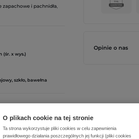
e zapachowe i pachnidła
,
Opinie o nas
 (śr. x wys.)
jowy, szkło, bawełna
O plikach cookie na tej stronie
Ta strona wykorzystuje pliki cookies w celu zapewnienia
cą!
prawidłowego działania poszczególnych jej funkcji (pliki cookies