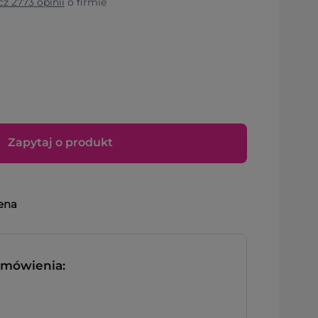
cz
2773
opinii
o firmie
Zapytaj o produkt
ena
zamówienia: