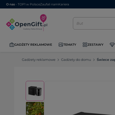
O nas
- TOP1 w Polsce
Zaufali nam
Kariera
GADŻETY REKLAMOWE
TEMATY
ZESTAWY
Gadżety reklamowe
Gadżety do domu
Świece za