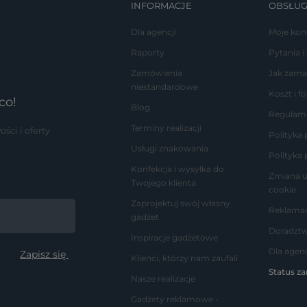
INFORMACJE
OBSŁUG
Dla agencji
Moje kon
Raporty
Pytania i
Zamówienia
Jak zama
niestandardowe
Koszt i 
co!
Blog
Regulam
Terminy realizacji
ci i oferty
Polityka
Usługi znakowania
Polityka 
Konfekcja i wysyłka do
Zmiana u
Twojego klienta
cookie
Zaprojektuj swój własny
Reklamac
gadżet
Doradzt
Inspiracje gadżetowe
Dla agenc
Klienci, którzy nam zaufali
Status z
Nasze realizacje
Gadżety reklamowe -