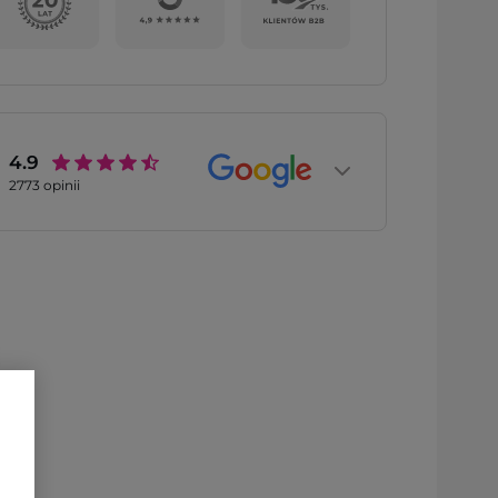
4.9
2773
opinii