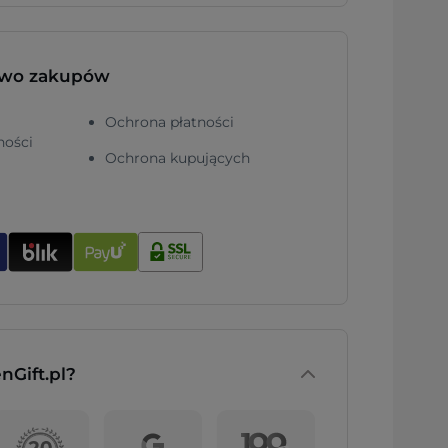
two zakupów
Ochrona płatności
ności
Ochrona kupujących
nGift.pl?