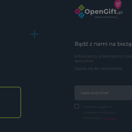
Bądź z nami na bieżą
Edukujemy, pokazujemy nowoś
specjalne.
Zapisz się do newslettera
Wyrażam zgodę na
przesyłanie informacji
handlowych...
(więcej)