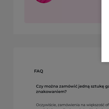
FAQ
Czy można zamówić jedną sztukę g
znakowaniem?
Oczywiście, zamówienia na większość o