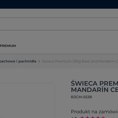
PREMIUM
pachowe i pachnidła
Świeca Premium 230g Basil and Mandarín
ŚWIECA PREM
MANDARÍN CE
B3CM-5538
Produkt na zamówi