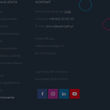
A KLIENTA
KONTAKT
to
Porozmawiaj przez
chat
 odpowiedzi
Infolinia:
+48 605 20 30 20
wiać?
E-mail:
biuro@opengift.pl
formy dostawy
OpenGift sp.j.
in
Małachowskiego 10
 prywatności
61-129 Poznań
plików cookies
stawień plików
czynne w dni robocze
je
pomiędzy 8:00 a 16:00
wo gadżetowe
ji
amówienia