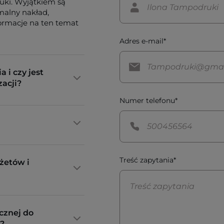
tuki. Wyjątkiem są
imalny nakład,
formacje na ten temat
Adres e-mail*
a i czy jest
zacji?
Numer telefonu*
Treść zapytania*
żetów i
cznej do
?