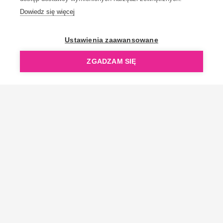
Dowiedz się więcej
OpenGift jest częścią ReflectGroup.
Ustawienia zaawansowane
ZGADZAM SIĘ
Copyright © 2006-2026 OpenGift.pl