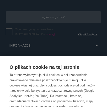
Wyrażam zgodę na przesyłanie
informacji handlowych...
(więcej)
INFORMACJE
OBSŁUGA KLIENTA
O plikach cookie na tej stronie
Ta strona wykorzystuje pliki cookies w celu zapewnienia
prawidłowego działania poszczególnych jej funkcji (pliki
KONTAKT
cookies własne) oraz pliki cookies pochodzące od podmiotów
trzecich w celu korzystania z narzędzi zewnętrznych (Google
Analytics, HotJar, YouTube). Do informacji, które są
gromadzone w plikach cookies od podmiotów trzecich, mają
dostęp dostawcy wymienionych narzędzi zewnętrznych.