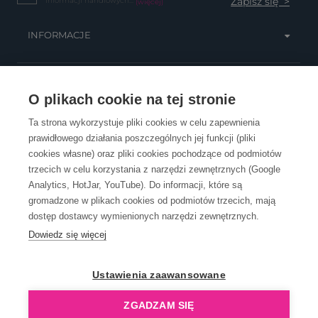
informacji handlowych...
(więcej)
INFORMACJE
OBSŁUGA KLIENTA
O plikach cookie na tej stronie
Ta strona wykorzystuje pliki cookies w celu zapewnienia
prawidłowego działania poszczególnych jej funkcji (pliki
KONTAKT
cookies własne) oraz pliki cookies pochodzące od podmiotów
trzecich w celu korzystania z narzędzi zewnętrznych (Google
Analytics, HotJar, YouTube). Do informacji, które są
gromadzone w plikach cookies od podmiotów trzecich, mają
dostęp dostawcy wymienionych narzędzi zewnętrznych.
Dowiedz się więcej
OpenGift jest częścią ReflectGroup.
Ustawienia zaawansowane
ZGADZAM SIĘ