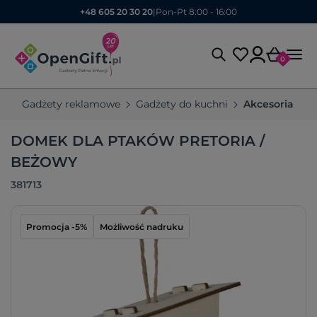
+48 605 20 30 20
|
Pon-Pt 8:00 - 16:00
0
Gadżety reklamowe
Gadżety do kuchni
Akcesoria og
DOMEK DLA PTAKÓW PRETORIA /
BEŻOWY
381713
Promocja -5%
Możliwość nadruku