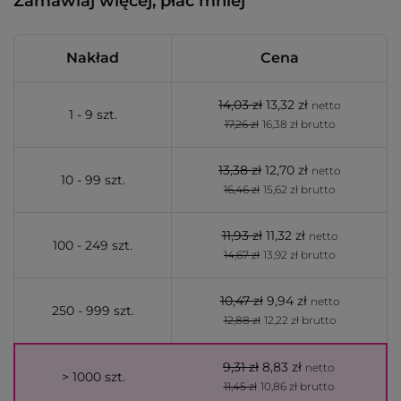
Zamawiaj więcej, płać mniej
Nakład
Cena
14,03 zł
13,32 zł
netto
1 - 9 szt.
17,26 zł
16,38 zł brutto
13,38 zł
12,70 zł
netto
10 - 99 szt.
16,46 zł
15,62 zł brutto
11,93 zł
11,32 zł
netto
100 - 249 szt.
14,67 zł
13,92 zł brutto
10,47 zł
9,94 zł
netto
250 - 999 szt.
12,88 zł
12,22 zł brutto
9,31 zł
8,83 zł
netto
> 1000 szt.
11,45 zł
10,86 zł brutto