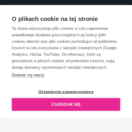
OBSŁUGA KLIENTA
O plikach cookie na tej stronie
Ta strona wykorzystuje pliki cookies w celu zapewnienia
prawidłowego działania poszczególnych jej funkcji (pliki
KONTAKT
cookies własne) oraz pliki cookies pochodzące od podmiotów
trzecich w celu korzystania z narzędzi zewnętrznych (Google
Analytics, HotJar, YouTube). Do informacji, które są
gromadzone w plikach cookies od podmiotów trzecich, mają
dostęp dostawcy wymienionych narzędzi zewnętrznych.
Dowiedz się więcej
OpenGift jest częścią ReflectGroup.
Ustawienia zaawansowane
ZGADZAM SIĘ
Copyright © 2006-2026 OpenGift.pl