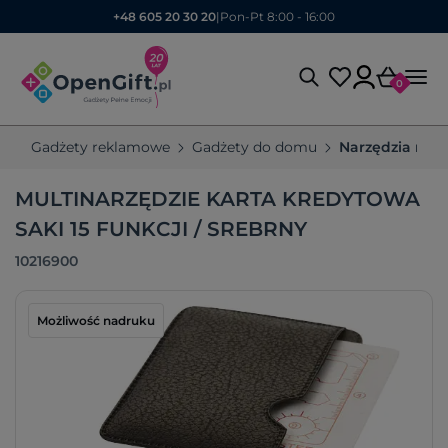
+48 605 20 30 20
|
Pon-Pt 8:00 - 16:00
0
Gadżety reklamowe
Gadżety do domu
Narzędzia rek
MULTINARZĘDZIE KARTA KREDYTOWA
SAKI 15 FUNKCJI / SREBRNY
10216900
Możliwość nadruku