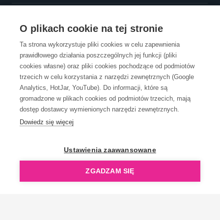
OBSŁUGA KLIENTA
O plikach cookie na tej stronie
Ta strona wykorzystuje pliki cookies w celu zapewnienia
prawidłowego działania poszczególnych jej funkcji (pliki
KONTAKT
cookies własne) oraz pliki cookies pochodzące od podmiotów
trzecich w celu korzystania z narzędzi zewnętrznych (Google
Analytics, HotJar, YouTube). Do informacji, które są
gromadzone w plikach cookies od podmiotów trzecich, mają
dostęp dostawcy wymienionych narzędzi zewnętrznych.
Dowiedz się więcej
OpenGift jest częścią ReflectGroup.
Ustawienia zaawansowane
ZGADZAM SIĘ
Copyright © 2006-2026 OpenGift.pl