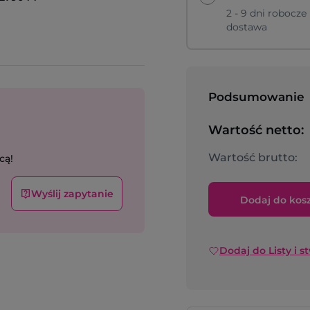
2 - 9 dni robocze
dostawa
Podsumowanie
Wartość netto:
Wartość brutto:
cą!
Wyślij zapytanie
Dodaj do kos
Dodaj do Listy i s