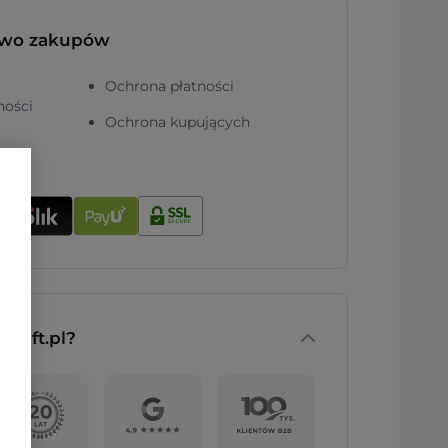
two zakupów
Ochrona płatności
ności
Ochrona kupujących
nGift.pl?