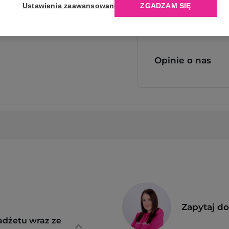
Ustawienia zaawansowane
ZGADZAM SIĘ
Opinie o nas
Zapytaj d
adżetu wraz ze