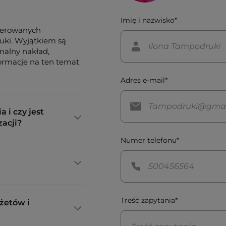
Imię i nazwisko*
ferowanych
tuki. Wyjątkiem są
imalny nakład,
formacje na ten temat
Adres e-mail*
a i czy jest
zacji?
Numer telefonu*
Treść zapytania*
żetów i