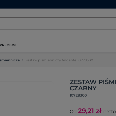
PREMIUM
śmiennicze
Zestaw piśmienniczy Andante 10728300
ZESTAW PIŚM
CZARNY
10728300
29,21
zł
Od
netto