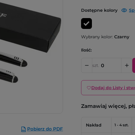
Dostępne kolory
Sp
Wybrany kolor:
Czarny
Ilość:
szt.
Dodaj do Listy i stw
Zamawiaj więcej, pł
Nakład
1 - 4 szt.
Pobierz do PDF