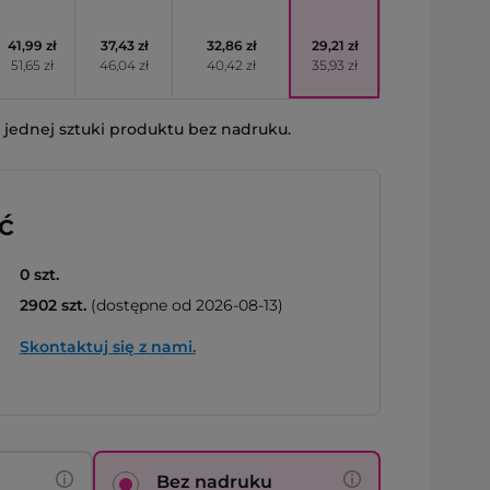
41,99 zł
37,43 zł
32,86 zł
29,21 zł
51,65 zł
46,04 zł
40,42 zł
35,93 zł
jednej sztuki produktu bez nadruku.
ć
0 szt.
2902 szt.
(dostępne od 2026-08-13)
Skontaktuj się z nami.
Bez nadruku