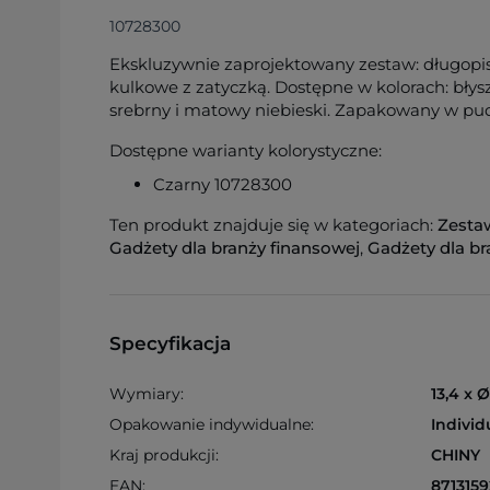
10728300
Ekskluzywnie zaprojektowany zestaw: długopis
kulkowe z zatyczką. Dostępne w kolorach: bły
srebrny i matowy niebieski. Zapakowany w p
Dostępne warianty kolorystyczne:
Czarny 10728300
Ten produkt znajduje się w kategoriach:
Zesta
Gadżety dla branży finansowej
,
Gadżety dla br
Specyfikacja
Wymiary:
13,4 x 
Opakowanie indywidualne:
Individ
Kraj produkcji:
CHINY
EAN:
871315