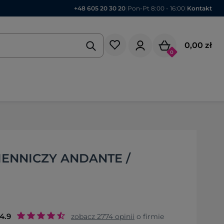
+48 605 20 30 20
|
Pon-Pt 8:00 - 16:00
|
Kontakt
0,00 zł
0
IENNICZY ANDANTE /
4.9
zobacz
2774
opinii
o firmie