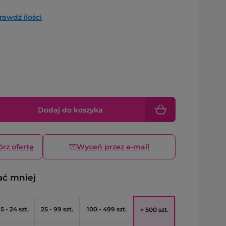
rawdź ilości
Dodaj do koszyka
órz ofertę
Wyceń przez e-mail
ać mniej
5 - 24 szt.
25 - 99 szt.
100 - 499 szt.
> 500 szt.