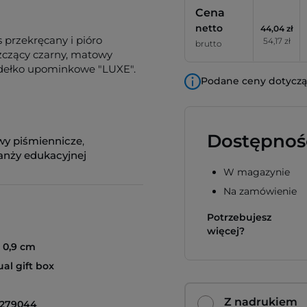
Cena
netto
44,04 zł
 przekręcany i pióro
54,17 zł
brutto
szczący czarny, matowy
udełko upominkowe "LUXE".
Podane ceny dotyczą 
Dostępnoś
wy piśmiennicze
,
anży edukacyjnej
W magazynie
Na zamówienie
Potrzebujesz
więcej?
Ø 0,9 cm
ual gift box
Z nadrukiem
9279044