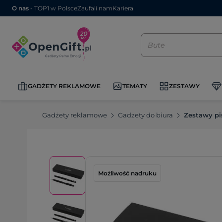
O nas
- TOP1 w Polsce
Zaufali nam
Kariera
GADŻETY REKLAMOWE
TEMATY
ZESTAWY
Gadżety reklamowe
Gadżety do biura
Zestawy pi
Możliwość nadruku