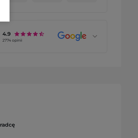
4.9
2774
opinii
oradcę