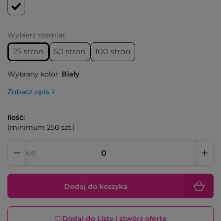
Wybierz rozmiar:
25 stron
50 stron
100 stron
Wybrany kolor:
Biały
Zobacz opis
Ilość:
(minimum 250 szt.)
szt.
Dodaj do koszyka
Dodaj do Listy i stwórz ofertę