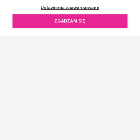
OpenGift jest częścią ReflectGroup.
Ustawienia zaawansowane
ZGADZAM SIĘ
Copyright © 2006-2026 OpenGift.pl