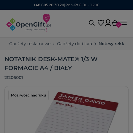
+48 605 20 30 20
|
Pon-Pt 8:00 - 16:00
0
Gadżety reklamowe
Gadżety do biura
Notesy reklam
NOTATNIK DESK-MATE® 1/3 W
FORMACIE A4 / BIAŁY
21206001
Możliwość nadruku