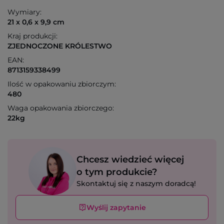
Wymiary:
21 x 0,6 x 9,9 cm
Kraj produkcji:
ZJEDNOCZONE KRÓLESTWO
EAN:
8713159338499
Ilość w opakowaniu zbiorczym:
480
Waga opakowania zbiorczego:
22kg
Chcesz wiedzieć więcej
o tym produkcie?
Skontaktuj się z naszym doradcą!
Wyślij zapytanie