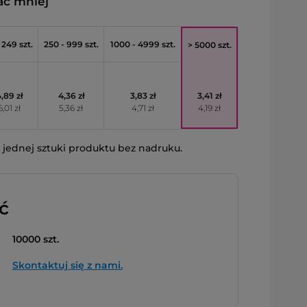
ać mniej
 249 szt.
250 - 999 szt.
1000 - 4999 szt.
> 5000 szt.
,89 zł
4,36 zł
3,83 zł
3,41 zł
6,01 zł
5,36 zł
4,71 zł
4,19 zł
jednej sztuki produktu bez nadruku.
ć
10000 szt.
Skontaktuj się z nami.