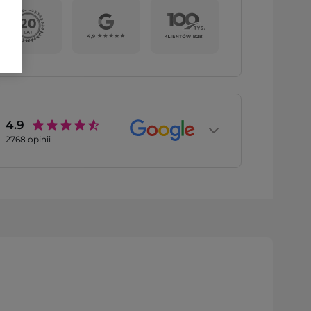
4.9
2768
opinii