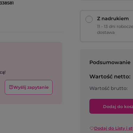
338581
Z nadrukiem
11 - 13 dni robocz
dostawa
Podsumowanie
cą!
Wartość netto:
Wyślij zapytanie
Wartość brutto:
Dodaj do kos
Dodaj do Listy i s