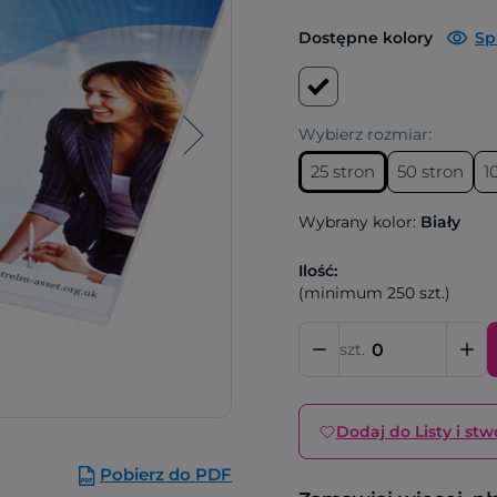
Dostępne kolory
Sp
Wybierz rozmiar:
25 stron
50 stron
1
Wybrany kolor:
Biały
Ilość:
(minimum 250 szt.)
szt.
Dodaj do Listy i stw
Pobierz do PDF