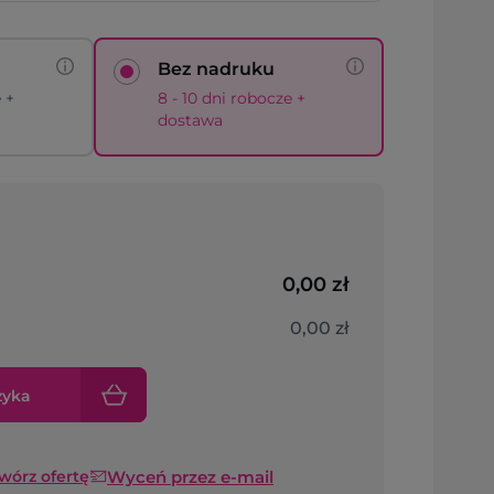
Bez nadruku
e +
8 - 10 dni robocze +
dostawa
0,00 zł
0,00 zł
zyka
Wyceń przez e-mail
twórz ofertę