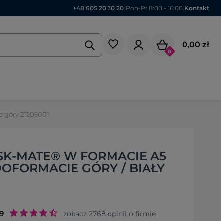
+48 605 20 30 20
|
Pon-Pt 8:00 - 16:00
|
Kontakt
0,00 zł
0
e góry 21209001
SK-MATE® W FORMACIE A5
OFORMACIE GÓRY / BIAŁY
.9
zobacz
2768
opinii
o firmie