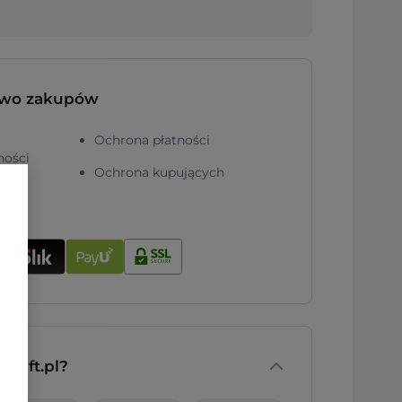
two zakupów
Ochrona płatności
ności
Ochrona kupujących
nGift.pl?