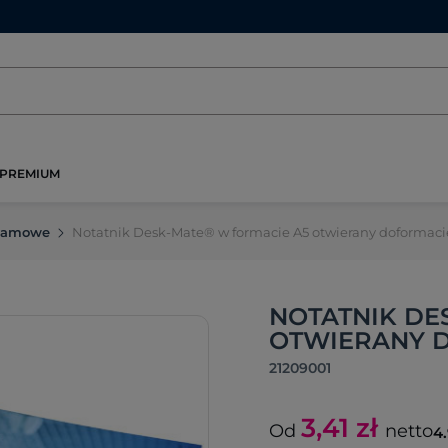
PREMIUM
klamowe
Notatnik Desk-Mate® w formacie A5 otwierany doformaci
NOTATNIK DE
OTWIERANY D
21209001
3,41
zł
Od
netto
4