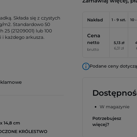
Zamawiaj więcej, pł
adką. Składa się z czystych
Nakład
1 - 9 szt.
10 -
 g/m2. Standardowo 50
h 25 (21209001) lub 100
Cena
i i każdego arkusza.
netto
5,13 zł
4
6,31 zł
brutto
Podane ceny dotyczą 
eklamowe
Dostępnoś
W magazynie
Potrzebujesz
 x 14,8 cm
więcej?
OCZONE KRÓLESTWO