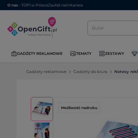
O nas
- TOP1 w Polsce
Zaufali nam
Kariera
GADŻETY REKLAMOWE
TEMATY
ZESTAWY
Gadżety reklamowe
Gadżety do biura
Notesy re
Możliwość nadruku