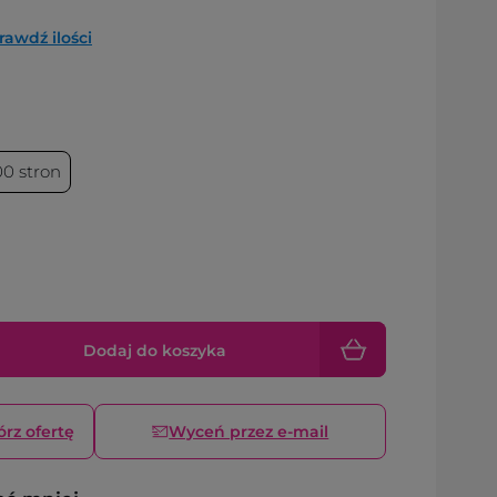
rawdź ilości
00 stron
Dodaj do koszyka
órz ofertę
Wyceń przez e-mail