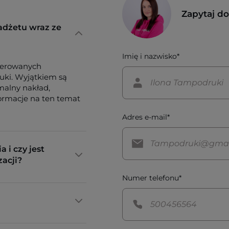
Zapytaj d
adżetu wraz ze
Imię i nazwisko*
ferowanych
tuki. Wyjątkiem są
imalny nakład,
formacje na ten temat
Adres e-mail*
a i czy jest
zacji?
Numer telefonu*