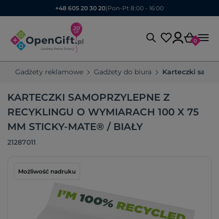
+48 605 20 30 20
|
Pon-Pt 8:00 - 16:00
0
Gadżety reklamowe
Gadżety do biura
Karteczki samo
KARTECZKI SAMOPRZYLEPNE Z
RECYKLINGU O WYMIARACH 100 X 75
MM STICKY-MATE® / BIAŁY
21287011
Możliwość nadruku