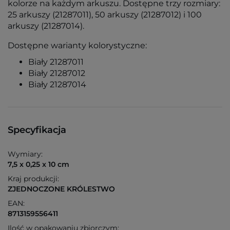
kolorze na każdym arkuszu. Dostępne trzy rozmiary:
25 arkuszy (21287011), 50 arkuszy (21287012) i 100
arkuszy (21287014).
Dostępne warianty kolorystyczne:
Biały 21287011
Biały 21287012
Biały 21287014
Specyfikacja
Wymiary:
7,5 x 0,25 x 10 cm
Kraj produkcji:
ZJEDNOCZONE KRÓLESTWO
EAN:
8713159556411
Ilość w opakowaniu zbiorczym: