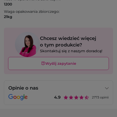
1200
Waga opakowania zbiorczego:
21kg
Chcesz wiedzieć więcej
o tym produkcie?
Skontaktuj się z naszym doradcą!
Wyślij zapytanie
Opinie o nas
4.9
2773
opinii