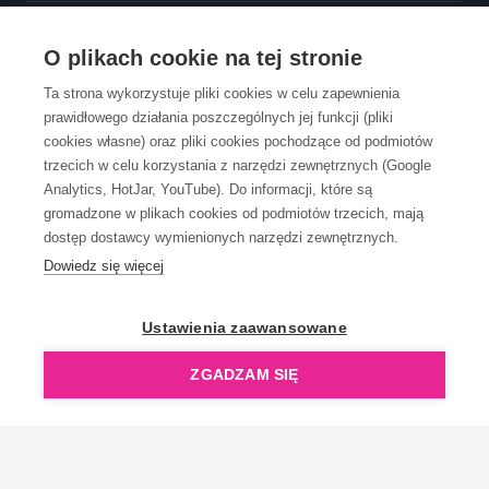
OBSŁUGA KLIENTA
O plikach cookie na tej stronie
Ta strona wykorzystuje pliki cookies w celu zapewnienia
prawidłowego działania poszczególnych jej funkcji (pliki
KONTAKT
cookies własne) oraz pliki cookies pochodzące od podmiotów
trzecich w celu korzystania z narzędzi zewnętrznych (Google
Analytics, HotJar, YouTube). Do informacji, które są
gromadzone w plikach cookies od podmiotów trzecich, mają
dostęp dostawcy wymienionych narzędzi zewnętrznych.
Dowiedz się więcej
OpenGift jest częścią ReflectGroup.
Ustawienia zaawansowane
ZGADZAM SIĘ
Copyright © 2006-2026 OpenGift.pl