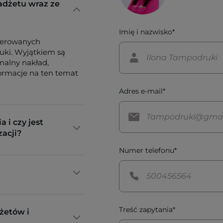
adżetu wraz ze
Imię i nazwisko*
ferowanych
tuki. Wyjątkiem są
imalny nakład,
formacje na ten temat
Adres e-mail*
a i czy jest
zacji?
Numer telefonu*
Treść zapytania*
żetów i