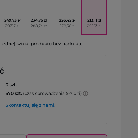
249,73 zł
234,75 zł
226,42 zł
213,11 zł
307,17 zł
288,74 zł
278,50 zł
262,13 zł
jednej sztuki produktu bez nadruku.
ć
0 szt.
570 szt.
(czas sprowadzenia 5-7 dni)
Skontaktuj się z nami.