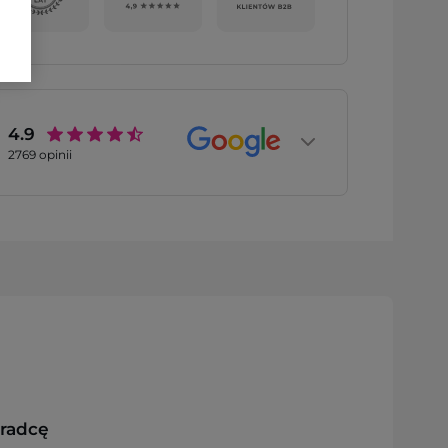
4.9
2769
opinii
oradcę