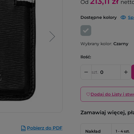
213,11
zł
Od
nett
Dostępne kolory
Sp
Wybrany kolor:
Czarny
Ilość:
szt.
Dodaj do Listy i stw
Zamawiaj więcej, pł
Pobierz do PDF
Nakład
1 - 4 szt.