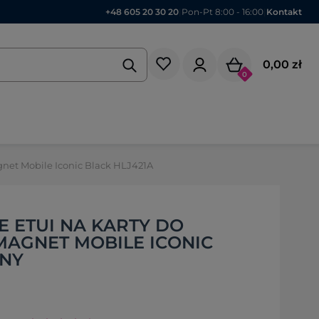
+48 605 20 30 20
|
Pon-Pt 8:00 - 16:00
|
Kontakt
0,00 zł
0
net Mobile Iconic Black HLJ421A
 ETUI NA KARTY DO
AGNET MOBILE ICONIC
RNY