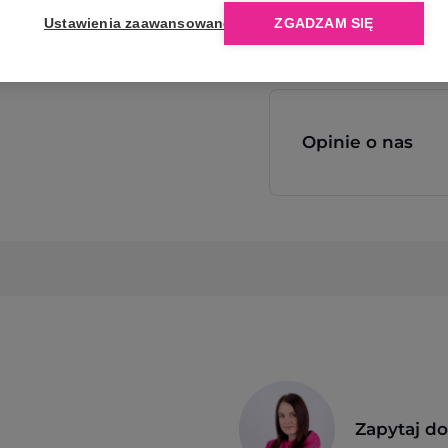
Ustawienia zaawansowane
ZGADZAM SIĘ
Opinie o nas
Zapytaj d