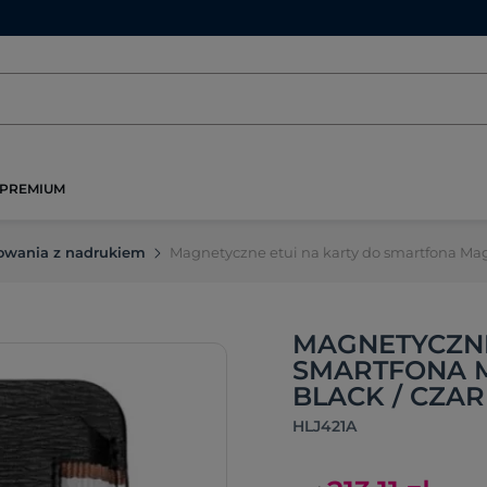
PREMIUM
kowania z nadrukiem
Magnetyczne etui na karty do smartfona Mag
MAGNETYCZNE
SMARTFONA M
BLACK / CZA
HLJ421A