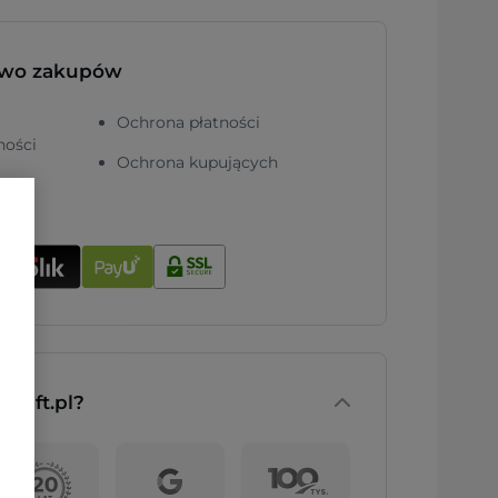
two zakupów
Ochrona płatności
ności
Ochrona kupujących
nGift.pl?