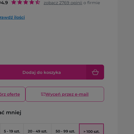
o
4.9
zobacz
2769
opinii
o firmie
rawdź ilości
Dodaj do koszyka
órz ofertę
Wyceń przez e-mail
ać mniej
5 - 19 szt.
20 - 49 szt.
50 - 99 szt.
> 100 szt.