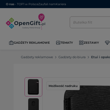
O nas
- TOP1 w Polsce
Zaufali nam
Kariera
GADŻETY REKLAMOWE
TEMATY
ZESTAWY
Gadżety reklamowe
Gadżety do biura
Etui i opa
Możliwość nadruku