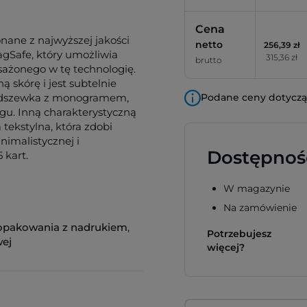
Cena
nane z najwyższej jakości
netto
256,39 zł
agSafe, który umożliwia
315,36 zł
brutto
sażonego w tę technologię.
 skórę i jest subtelnie
podszewka z monogramem,
Podane ceny dotyczą 
gu. Inną charakterystyczną
a tekstylna, która zdobi
nimalistycznej i
Dostępnoś
 kart.
W magazynie
Na zamówienie
i opakowania z nadrukiem
,
Potrzebujesz
wej
więcej?