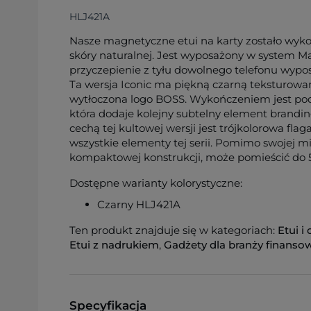
HLJ421A
Nasze magnetyczne etui na karty zostało wyko
skóry naturalnej. Jest wyposażony w system M
przyczepienie z tyłu dowolnego telefonu wypo
Ta wersja Iconic ma piękną czarną teksturowaną
wytłoczona logo BOSS. Wykończeniem jest 
która dodaje kolejny subtelny element brandin
cechą tej kultowej wersji jest trójkolorowa flag
wszystkie elementy tej serii. Pomimo swojej mi
kompaktowej konstrukcji, może pomieścić do 5
Dostępne warianty kolorystyczne:
Czarny HLJ421A
Ten produkt znajduje się w kategoriach:
Etui 
Etui z nadrukiem
,
Gadżety dla branży finanso
Specyfikacja