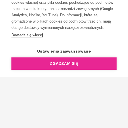
cookies własne) oraz pliki cookies pochodzące od podmiotów
trzecich w celu korzystania z narzędzi zewnętrznych (Google
Analytics, HotJar, YouTube). Do informacji, które są
gromadzone w plikach cookies od podmiotów trzecich, mają
dostęp dostawcy wymienionych narzędzi zewnętrznych.
Dowiedz się więcej
OpenGift jest częścią ReflectGroup.
Ustawienia zaawansowane
ZGADZAM SIĘ
Copyright © 2006-2026 OpenGift.pl