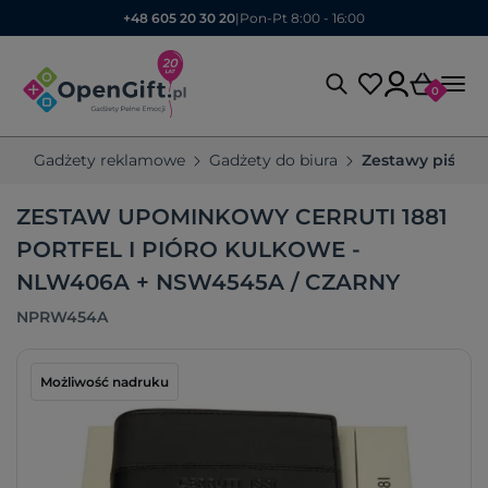
+48 605 20 30 20
|
Pon-Pt 8:00 - 16:00
0
Gadżety reklamowe
Gadżety do biura
Zestawy piśmie
ZESTAW UPOMINKOWY CERRUTI 1881
PORTFEL I PIÓRO KULKOWE -
NLW406A + NSW4545A / CZARNY
NPRW454A
Możliwość nadruku