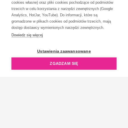
cookies własne) oraz pliki cookies pochodzące od podmiotów
trzecich w celu korzystania z narzędzi zewnętrznych (Google
Analytics, HotJar, YouTube). Do informacji, które są
gromadzone w plikach cookies od podmiotów trzecich, mają
dostęp dostawcy wymienionych narzędzi zewnętrznych.
Dowiedz się więcej
OpenGift jest częścią ReflectGroup.
Ustawienia zaawansowane
ZGADZAM SIĘ
Copyright © 2006-2026 OpenGift.pl