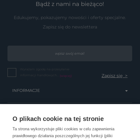
Bądź z nami na bieżąco!
Edukujemy, pokazujemy nowości i oferty specjalne.
Zapisz się do newslettera
Wyrażam zgodę na przesyłanie
informacji handlowych...
(więcej)
INFORMACJE
OBSŁUGA KLIENTA
O plikach cookie na tej stronie
Ta strona wykorzystuje pliki cookies w celu zapewnienia
prawidłowego działania poszczególnych jej funkcji (pliki
KONTAKT