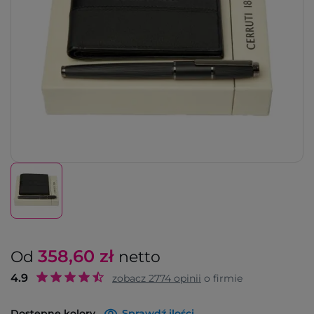
358,60
zł
Od
netto
4.9
zobacz
2774
opinii
o firmie
Dostępne kolory
Sprawdź ilości