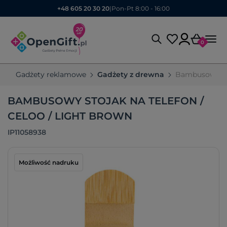
+48 605 20 30 20
|
Pon-Pt 8:00 - 16:00
0
Gadżety reklamowe
Gadżety z drewna
Bambusowy sto
BAMBUSOWY STOJAK NA TELEFON /
CELOO / LIGHT BROWN
IP11058938
Możliwość nadruku