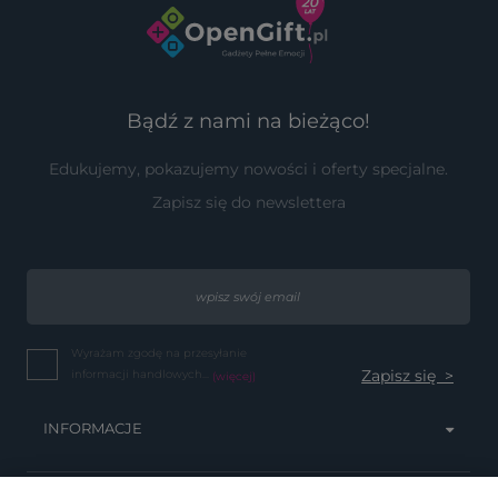
Bądź z nami na bieżąco!
Edukujemy, pokazujemy nowości i oferty specjalne.
Zapisz się do newslettera
Wyrażam zgodę na przesyłanie
informacji handlowych...
(więcej)
INFORMACJE