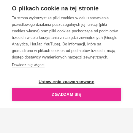
OBSŁUGA KLIENTA
O plikach cookie na tej stronie
Ta strona wykorzystuje pliki cookies w celu zapewnienia
prawidłowego działania poszczególnych jej funkcji (pliki
KONTAKT
cookies własne) oraz pliki cookies pochodzące od podmiotów
trzecich w celu korzystania z narzędzi zewnętrznych (Google
Analytics, HotJar, YouTube). Do informacji, które są
gromadzone w plikach cookies od podmiotów trzecich, mają
dostęp dostawcy wymienionych narzędzi zewnętrznych.
Dowiedz się więcej
OpenGift jest częścią ReflectGroup.
Ustawienia zaawansowane
ZGADZAM SIĘ
Copyright © 2006-2026 OpenGift.pl