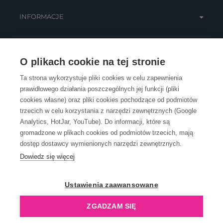
INFORMACJE
OBSŁUGA KLIENTA
O plikach cookie na tej stronie
Ta strona wykorzystuje pliki cookies w celu zapewnienia
prawidłowego działania poszczególnych jej funkcji (pliki
KONTAKT
cookies własne) oraz pliki cookies pochodzące od podmiotów
trzecich w celu korzystania z narzędzi zewnętrznych (Google
Analytics, HotJar, YouTube). Do informacji, które są
gromadzone w plikach cookies od podmiotów trzecich, mają
dostęp dostawcy wymienionych narzędzi zewnętrznych.
Dowiedz się więcej
OpenGift jest częścią ReflectGroup.
Ustawienia zaawansowane
ZGADZAM SIĘ
Copyright © 2006-2026 OpenGift.pl