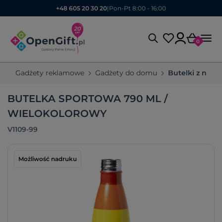
+48 605 20 30 20
|
Pon-Pt 8:00 - 16:00
0
Gadżety reklamowe
Gadżety do domu
Butelki z nad
BUTELKA SPORTOWA 790 ML /
WIELOKOLOROWY
V1109-99
Możliwość nadruku