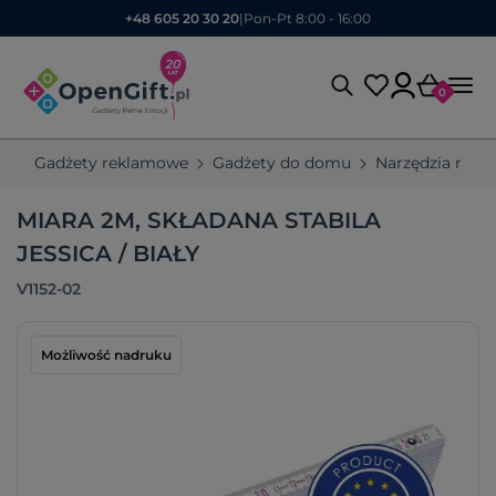
+48 605 20 30 20
|
Pon-Pt 8:00 - 16:00
0
Gadżety reklamowe
Gadżety do domu
Narzędzia rek
MIARA 2M, SKŁADANA STABILA
JESSICA / BIAŁY
V1152-02
Możliwość nadruku