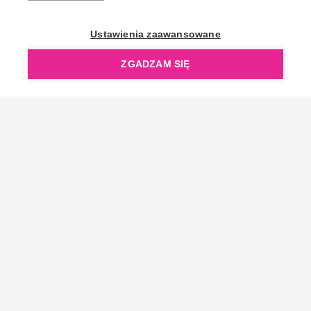
OpenGift jest częścią ReflectGroup.
Ustawienia zaawansowane
ZGADZAM SIĘ
Copyright © 2006-2026 OpenGift.pl