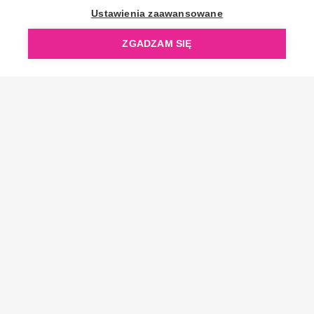
OpenGift jest częścią ReflectGroup.
Ustawienia zaawansowane
ZGADZAM SIĘ
Copyright © 2006-2026 OpenGift.pl