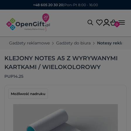
+48 605 20 30 20
|
Pon-Pt 8:00 - 16:00
0
Gadżety reklamowe
Gadżety do biura
Notesy reklam
KLEJONY NOTES A5 Z WYRYWANYMI
KARTKAMI / WIELOKOLOROWY
PUP14.25
Możliwość nadruku