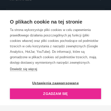
OBSŁUGA KLIENTA
O plikach cookie na tej stronie
Ta strona wykorzystuje pliki cookies w celu zapewnienia
prawidłowego działania poszczególnych jej funkcji (pliki
KONTAKT
cookies własne) oraz pliki cookies pochodzące od podmiotów
trzecich w celu korzystania z narzędzi zewnętrznych (Google
Analytics, HotJar, YouTube). Do informacji, które są
gromadzone w plikach cookies od podmiotów trzecich, mają
dostęp dostawcy wymienionych narzędzi zewnętrznych.
Dowiedz się więcej
OpenGift jest częścią ReflectGroup.
Ustawienia zaawansowane
ZGADZAM SIĘ
Copyright © 2006-2026 OpenGift.pl